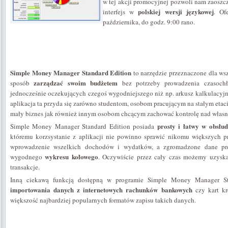
w tej akcji promocyjnej pozwoli nam zaoszcz
polskiej wersji językowej
interfejs w
. Of
października, do godz. 9:00 rano.
Simple Money Manager Standard Edition
to narzędzie przeznaczone dla wsz
zarządzać swoim budżetem
sposób
bez potrzeby prowadzenia czasochło
jednocześnie oczekujących czegoś wygodniejszego niż np. arkusz kalkulacyjn
aplikacja ta przyda się zarówno studentom, osobom pracującym na stałym eta
mały biznes jak również innym osobom chcącym zachować kontrolę nad włas
prosty i łatwy w obsłud
Simple Money Manager Standard Edition posiada
któremu korzsystanie z aplikacji nie powinno sprawić nikomu większych 
wprowadzenie wszelkich dochodów i wydatków, a zgromadzone dane pre
wykresu kołowego
wygodnego
. Oczywiście przez cały czas możemy uzysk
transakcje.
Inną ciekawą funkcją dostępną w programie Simple Money Manager Sta
importowania danych z internetowych rachunków bankowych
czy kart kr
większość najbardziej popularnych formatów zapisu takich danych.