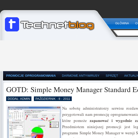
GŁÓWNA
O
PROMOCJE OPROGRAMOWANIA
DARMOWE ANTYWIRUSY
SPRZĘT
AKTUAL
GOTD: Simple Money Manager Standard Ed
DODAŁ: ADMIN
PAŹDZIERNIK - 8 - 2011
Na sobotę administratorzy serwisu rozd
przygotowali nam promocję oprogramowania 
zapanować i wygodnie z
które pomoże
Przedmiotem niniejszej promocji jest l
programu Simple Money Manager w wersji St