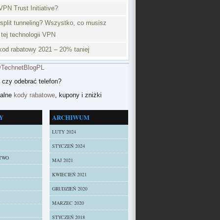
VPN Trust Initiative?
split tunneling? Wszystko, co musisz
 tej technologii VPN
od rabatowy 2021 – 20% taniej
@TechnetBlogPL
 czy odebrać telefon?
ualne
kody rabatowe
, kupony i zniżki
Y
ARCHIWUM
LUTY 2024
STYCZEŃ 2024
TWO
MAJ 2021
KWIECIEŃ 2021
GRUDZIEŃ 2020
MARZEC 2020
STYCZEŃ 2018