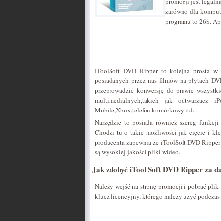
promocji jest legaln
zarówno dla komput
programu to 26$. Apl
IToolSoft DVD Ripper to kolejna prosta w
posiadanych przez nas filmów na płytach D
przeprowadzić konwersję do prawie wszystk
multimedialnych,takich jak odtwarzacz iP
Mobile,Xbox,telefon komórkowy itd.
Narzędzie to posiada również szereg funkcj
Chodzi tu o takie możliwości jak cięcie i kl
producenta zapewnia że iToolSoft DVD Ripper p
są wysokiej jakości pliki wideo.
Jak zdobyć iTool Soft DVD Ripper za 
Należy wejść na stronę promocji i pobrać plik
klucz licencyjny, którego należy użyć podczas 