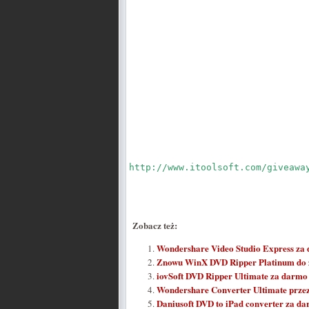
http://www.itoolsoft.com/giveawa
Zobacz też:
Wondershare Video Studio Express za
Znowu WinX DVD Ripper Platinum do 
iovSoft DVD Ripper Ultimate za darmo
Wondershare Converter Ultimate prze
Daniusoft DVD to iPad converter za d