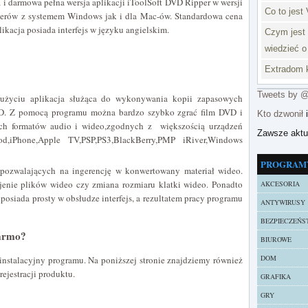
a i darmowa pełna wersja aplikacji iToolSoft DVD Ripper w wersji
Co to jest 
erów z systemem Windows jak i dla Mac-ów. Standardowa cena
ikacja posiada interfejs w języku angielskim.
Czym jest 
wiedzieć o
Extradom k
Tweets by 
 użyciu aplikacja służąca do wykonywania kopii zapasowych
VD. Z pomocą programu można bardzo szybko zgrać film DVD i
Kto dzwonił
i
ich formatów audio i wideo,zgodnych z większością urządzeń
Zawsze akt
od,iPhone,Apple TV,PSP,PS3,BlackBerry,PMP iRiver,Windows
PROGRAM
i pozwalających na ingerencję w konwertowany materiał wideo.
ejenie plików wideo czy zmiana rozmiaru klatki wideo. Ponadto
AKCESORIA
osiada prosty w obsłudze interfejs, a rezultatem pracy programu
ANTYWIRUSY
BEZPIECZEŃS
darmo?
BIUROWE
DOM
 instalacyjny programu. Na poniższej stronie znajdziemy również
rejestracji produktu.
GRAFIKA
GRY