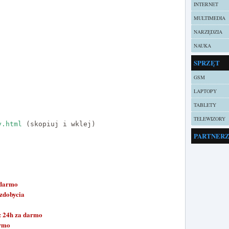
INTERNET
MULTIMEDIA
NARZĘDZIA
NAUKA
SPRZĘT
GSM
LAPTOPY
TABLETY
TELEWIZORY
y.html
 (skopiuj i wklej)
PARTNER
 darmo
zdobycia
z 24h za darmo
armo