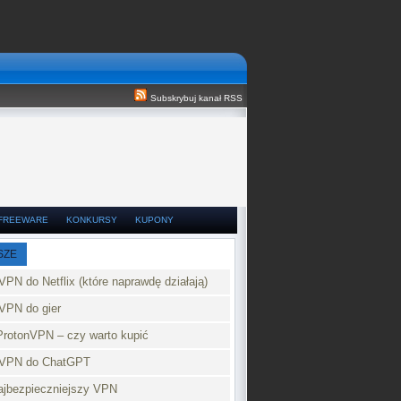
Subskrybuj kanał RSS
FREEWARE
KONKURSY
KUPONY
SZE
VPN do Netflix (które naprawdę działają)
VPN do gier
ProtonVPN – czy warto kupić
 VPN do ChatGPT
najbezpieczniejszy VPN