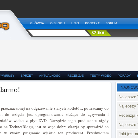
GŁÓWNA
O BLOGU
LINKI
KONTAKT
FORUM
YWIRUSY
SPRZĘT
AKTUALNOŚCI
RECENZJE
TESTY WIDEO
PORADY
 darmo!
NAJNOW
Najlepsze 
Najlepszy 
e przeznaczonej na odgrzewanie starych kotletów, powracamy do
m do wzięcia jest oprogramowanie służące do zgrywania i
Recenzja 
eriałów wideo z płyt DVD. Narzędzie tego producenta nigdy
Najlepsze
ło na TechnetBlogu, jest to więc dobra okazja by sprawdzić co
je w swoim programie właśnie ten producent. Przedmiotem
Jaki jest 