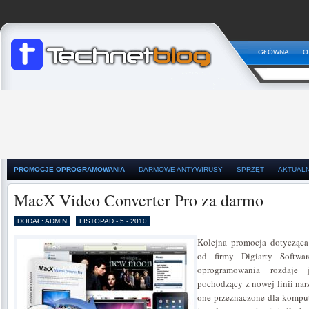
GŁÓWNA
O
PROMOCJE OPROGRAMOWANIA
DARMOWE ANTYWIRUSY
SPRZĘT
AKTUAL
MacX Video Converter Pro za darmo
DODAŁ: ADMIN
LISTOPAD - 5 - 2010
Kolejna promocja dotycząc
od firmy Digiarty Softwa
oprogramowania rozdaje
pochodzący z nowej linii na
one przeznaczone dla kompu