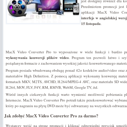
jest dostępny również dla 
Przedmiotem promocji jest 
aplikacji MacX Video Conv
interfejs w angielskiej wersj
15 listopada
.
MacX Video Converter Pro to wyposażone w wiele funkcji i bardzo p
wykonywania konwersji plików wideo
. Program ten pozwoli łatwo i sz
pożądanym formacie z zachowaniem wysokiej jakości konwertowanego materia
Program posiada wbudowaną obsługę ponad 42o kodeków audio/video oraz z
materiałów High Definition. Z pomocą aplikacji wykonamy konwersję mate
formatach MKV, M2TS, AVCHD, H.264/MPEG-4 AVC, oraz materiału SD wide
H.264, MOV, FLV, F4V, RM, RMVB, WebM, Google TV, itd.
Wśród innych ciekawych funkcji warto wymienić możliwość pobierania 
Internecie. MacX Video Converter Pro potrafi także przekonwertować wybrane
który po nagraniu na płytę DVD może być odtwarzany na wszystkich odtwarz
Jak zdobyć MacX Video Converter Pro za darmo?
Wystarczy wejść na stronę promocji i kliknąć odpowiedni przycisk umożliw