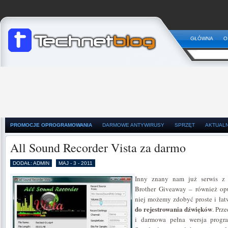
GŁÓWNA
O
PROMOCJE OPROGRAMOWANIA
DARMOWE ANTYWIRUSY
SPRZĘT
AKTUAL
All Sound Recorder Vista za darmo
DODAŁ: ADMIN
MAJ - 3 - 2011
Inny znany nam już serwis z
Brother Giveaway – również opu
niej możemy zdobyć proste i ła
do rejestrowania dźwięków
. Prz
i darmowa pełna wersja progr