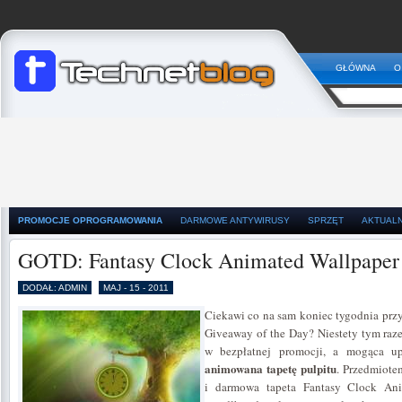
GŁÓWNA
O
PROMOCJE OPROGRAMOWANIA
DARMOWE ANTYWIRUSY
SPRZĘT
AKTUAL
GOTD: Fantasy Clock Animated Wallpaper
DODAŁ: ADMIN
MAJ - 15 - 2011
Ciekawi co na sam koniec tygodnia przy
Giveaway of the Day? Niestety tym raz
w bezpłatnej promocji, a mogąca u
animowana tapetę pulpitu
. Przedmiotem
i darmowa tapeta Fantasy Clock Ani