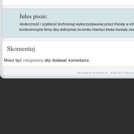
Jules
pisze:
skuteczność i szybkość technologi wykorzystywanej przez Pandę w i
konkurencyjne firmy aby dotrzymać im kroku równiez beda musiały z
Skomentuj
Musiz być
zalogowany
aby dodawać komentarze.
Developed on behalf of -
Nokia Car Charge