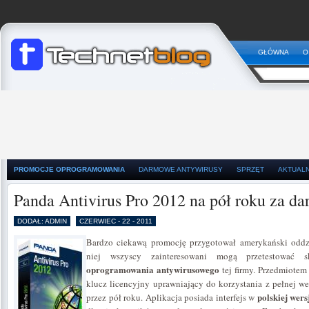
GŁÓWNA
O
PROMOCJE OPROGRAMOWANIA
DARMOWE ANTYWIRUSY
SPRZĘT
AKTUAL
Panda Antivirus Pro 2012 na pół roku za d
DODAŁ: ADMIN
CZERWIEC - 22 - 2011
Bardzo ciekawą promocję przygotował amerykański oddzi
niej wszyscy zainteresowani mogą przetestować 
oprogramowania antywirusowego
tej firmy. Przedmiotem
klucz licencyjny uprawniający do korzystania z pełnej we
polskiej wers
przez pół roku. Aplikacja posiada interfejs w