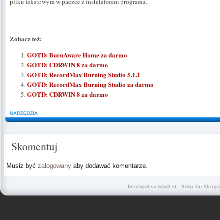
pliku tekstowym w paczce z instalatorem programu.
Zobacz też:
GOTD: BurnAware Home za darmo
GOTD: CDRWIN 8 za darmo
GOTD: RecordMax Burning Studio 5.1.1
GOTD: RecordMax Burning Studio za darmo
GOTD: CDRWIN 8 za darmo
NARZĘDZIA
Skomentuj
Musiz być
zalogowany
aby dodawać komentarze.
Developed on behalf of -
Nokia Car Charge