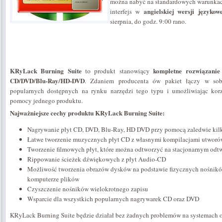
można nabyć na standardowych warunkach
angielskiej wersji językow
interfejs w
sierpnia, do godz. 9:00 rano.
KRyLack Burning Suite
kompletne rozwiązanie
to produkt stanowiący
CD/DVD/Blu-Ray/HD-DVD
. Zdaniem producenta ów pakiet łączy w sobi
popularnych dostępnych na rynku narzędzi tego typu i umożliwiając korz
pomocy jednego produktu.
Najważniejsze cechy produktu KRyLack Burning Suite:
Nagrywanie płyt CD, DVD, Blu-Ray, HD DVD przy pomocą zaledwie kilk
Łatwe tworzenie muzycznych płyt CD z własnymi kompilacjami utworó
Tworzenie filmowych płyt, które można odtworzyć na stacjonarnym od
Rippowanie ścieżek dźwiękowych z płyt Audio-CD
Możliwość tworzenia obrazów dysków na podstawie fizycznych nośnik
komputerze plików
Czyszczenie nośników wielokrotnego zapisu
Wsparcie dla wszystkich popularnych nagrywarek CD oraz DVD
KRyLack Burning Suite będzie działał bez żadnych problemów na systemach