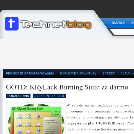
GŁÓWNA
O
PROMOCJE OPROGRAMOWANIA
DARMOWE ANTYWIRUSY
SPRZĘT
AKTUAL
GOTD: KRyLack Burning Suite za darmo
DODAŁ: ADMIN
SIERPIEŃ - 27 - 2011
W sobotę serwis rozdający darmowe li
proponuje nam promocję przeprowadz
Software, a pozwalającą na zdobycie 
nagrywania płyt CD/DVD/Blu-ray
. Prz
legalna i darmowa pełna wersja program