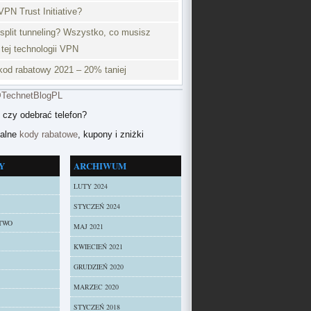
VPN Trust Initiative?
split tunneling? Wszystko, co musisz
 tej technologii VPN
od rabatowy 2021 – 20% taniej
@TechnetBlogPL
 czy odebrać telefon?
ualne
kody rabatowe
, kupony i zniżki
Y
ARCHIWUM
LUTY 2024
STYCZEŃ 2024
TWO
MAJ 2021
KWIECIEŃ 2021
GRUDZIEŃ 2020
MARZEC 2020
STYCZEŃ 2018