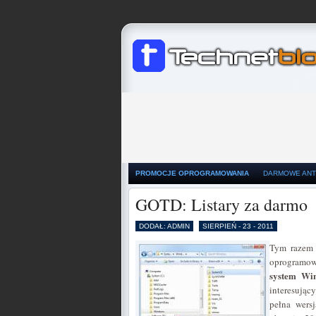
PROMOCJE OPROGRAMOWANIA
DARMOWE ANT
GOTD: Listary za darmo
DODAŁ: ADMIN
SIERPIEŃ - 23 - 2011
Tym razem 
oprogramowa
system Win
interesując
pełna wers