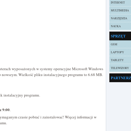
INTERNET
MULTIMEDIA
NARZĘDZIA
NAUKA
SPRZĘT
GSM
LAPTOPY
TABLETY
TELEWIZORY
puterach wyposażonych w systemy operacyjne Microsoft Windows
ub nowszym. Wielkość pliku instalacyjnego programu to 6.68 MB.
PARTNER
ik instalacyjny programu.
z 9:00
.
ymaganym czasie pobrać i zainstalować! Więcej informacji w
ramu.