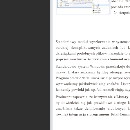
obecnie 20
posiada int
– 24 sierpni
Standardowy moduł wyszkuwania w systemach
bardziej skomplikowanych zadaniach lub ko
dziesiątkami podobnych plików, narzędzie to n
poprzez możliwość korzystania z komend ora
Standardowo system Windows przeskakuje do 
wy
nazwy. Listary rozszerza tą ideę oferując
Program pracuje w tle umożliwiając rozpoczę
wprowadzimy jakikolwiek ciąg znaków. Listar
komendy powłoki
jak np. /cd, umożliwiając s
korzystanie z Listary 
Producent zapewnia, że
by dowiedzieć się jak prawidłowo z niego k
umożliwia także definiowanie ulubionych f
integracja z programem Total Com
również