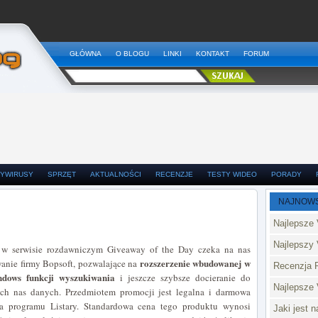
GŁÓWNA
O BLOGU
LINKI
KONTAKT
FORUM
YWIRUSY
SPRZĘT
AKTUALNOŚCI
RECENZJE
TESTY WIDEO
PORADY
NAJNOW
Najlepsze 
Najlepszy 
w serwisie rozdawniczym Giveaway of the Day czeka na nas
rozszerzenie wbudowanej w
nie firmy Bopsoft, pozwalające na
Recenzja 
dows funkcji wyszukiwania
i jeszcze szybsze docieranie do
Najlepsze
ych nas danych. Przedmiotem promocji jest legalna i darmowa
ja programu Listary. Standardowa cena tego produktu wynosi
Jaki jest 