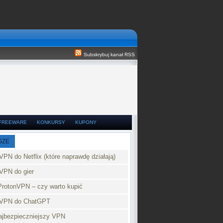
Subskrybuj kanał RSS
FREEWARE
KONKURSY
KUPONY
SZE
VPN do Netflix (które naprawdę działają)
VPN do gier
ProtonVPN – czy warto kupić
 VPN do ChatGPT
najbezpieczniejszy VPN