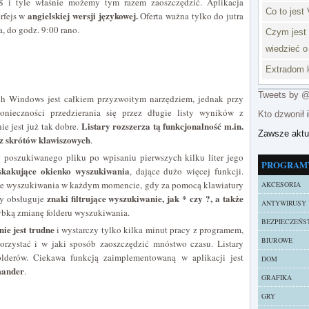
$ i tyle właśnie możemy tym razem zaoszczędzić. Aplikacja
Co to jest 
angielskiej wersji językowej.
erfejs w
Oferta ważna tylko do jutra
a, do godz. 9:00 rano.
Czym jest 
wiedzieć o
Extradom k
Tweets by 
 Windows jest całkiem przyzwoitym narzędziem, jednak przy
nieczności przedzierania się przez długie listy wyników z
Kto dzwonił
i
Listary rozszerza tą funkcjonalność m.in.
ie jest już tak dobre.
Zawsze akt
z skrótów klawiszowych
.
poszukiwanego pliku po wpisaniu pierwszych kilku liter jego
PROGRAM
skakujące okienko wyszukiwania
, dające dużo więcej funkcji.
cie wyszukiwania w każdym momencie, gdy za pomocą klawiatury
AKCESORIA
znaki filtrujące wyszukiwanie, jak * czy ?, a także
y obsługuje
ANTYWIRUSY
zybką zmianę folderu wyszukiwania.
BEZPIECZEŃS
nie jest trudne
i wystarczy tylko kilka minut pracy z programem,
BIUROWE
orzystać i w jaki sposób zaoszczędzić mnóstwo czasu. Listary
olderów. Ciekawa funkcją zaimplementowaną w aplikacji jest
DOM
mander
.
GRAFIKA
GRY