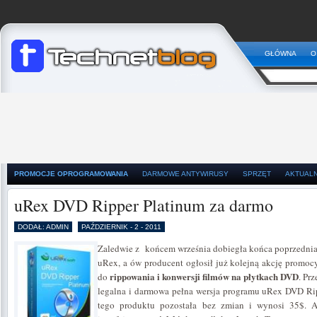
GŁÓWNA
O
PROMOCJE OPROGRAMOWANIA
DARMOWE ANTYWIRUSY
SPRZĘT
AKTUAL
uRex DVD Ripper Platinum za darmo
DODAŁ: ADMIN
PAŹDZIERNIK - 2 - 2011
Zaledwie z końcem września dobiegła końca poprzedni
uRex, a ów producent ogłosił już kolejną akcję promoc
rippowania i konwersji filmów na płytkach DVD
do
. Pr
legalna i darmowa pełna wersja programu uRex DVD Ri
tego produktu pozostała bez zmian i wynosi 35$. A