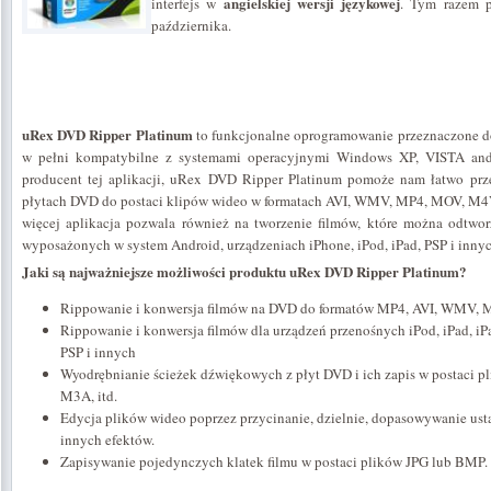
angielskiej wersji językowej
interfejs w
. Tym razem 
października.
uRex DVD Ripper Platinum
to funkcjonalne oprogramowanie przeznaczone 
w pełni kompatybilne z systemami operacyjnymi Windows XP, VISTA and
producent tej aplikacji, uRex DVD Ripper Platinum pomoże nam łatwo prz
płytach DVD do postaci klipów wideo w formatach AVI, WMV, MP4, MOV, M4
więcej aplikacja pozwala również na tworzenie filmów, które można odtw
wyposażonych w system Android, urządzeniach iPhone, iPod, iPad, PSP i innyc
Jaki są najważniejsze możliwości produktu uRex DVD Ripper Platinum?
Rippowanie i konwersja filmów na DVD do formatów MP4, AVI, WMV, 
Rippowanie i konwersja filmów dla urządzeń przenośnych iPod, iPad, iP
PSP i innych
Wyodrębnianie ścieżek dźwiękowych z płyt DVD i ich zapis w postac
M3A, itd.
Edycja plików wideo poprzez przycinanie, dzielnie, dopasowywanie usta
innych efektów.
Zapisywanie pojedynczych klatek filmu w postaci plików JPG lub BMP.