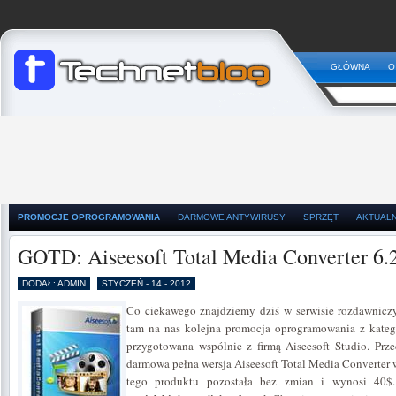
GŁÓWNA
O
PROMOCJE OPROGRAMOWANIA
DARMOWE ANTYWIRUSY
SPRZĘT
AKTUAL
GOTD: Aiseesoft Total Media Converter 6.
DODAŁ: ADMIN
STYCZEŃ - 14 - 2012
Co ciekawego znajdziemy dziś w serwisie rozdawnic
tam na nas kolejna promocja oprogramowania z kateg
przygotowana wspólnie z firmą Aiseesoft Studio. Prze
darmowa pełna wersja Aiseesoft Total Media Converter 
tego produktu pozostała bez zmian i wynosi 40$. 