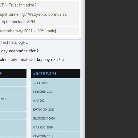
VPN Trust Initiative?
split tunneling? Wszystko, co musisz
 tej technologii VPN
od rabatowy 2021 – 20% taniej
@TechnetBlogPL
 czy odebrać telefon?
ualne
kody rabatowe
, kupony i zniżki
Y
ARCHIWUM
LUTY 2024
STYCZEŃ 2024
TWO
MAJ 2021
KWIECIEŃ 2021
GRUDZIEŃ 2020
MARZEC 2020
STYCZEŃ 2018