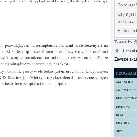
ta ta zgodnie z tradycją będzie aktywna tylko do jutra – 28 maja,
Co to jest 
Czym jest 
wiedzieć o
Extradom k
Tweets by 
zarządzanie ikonami umieszczonymi na
rem pozwalającym na
Kto dzwonił
i
dzia, XUS Desktop pozwoli nam łatwo i szybko zapanować nad
rządkujemy zgromadzone na pulpicie ikony w ten sposób, że
Zawsze akt
ybciej odnajdziemy interesujący nas skrót.
wy i banalnie prosty w obsłudze system uruchamiania wybranych
PROGRAM
 XUS Desktop jest świetnym rozwiązaniem dla osób zmęczonych
AKCESORIA
w bezładnym skupisku ikon na pulpicie.
ANTYWIRUSY
BEZPIECZEŃS
BIUROWE
DOM
GRAFIKA
GRY