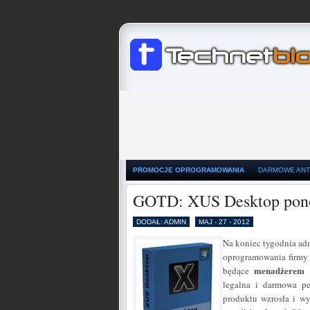
PROMOCJE OPROGRAMOWANIA
DARMOWE ANT
GOTD: XUS Desktop pon
DODAŁ: ADMIN
MAJ - 27 - 2012
Na koniec tygodnia ad
oprogramowania firmy 
menadżerem i
będące
legalna i darmowa p
produktu wzrosła i wy