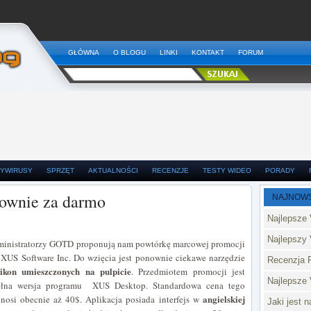
GŁÓWNA
O BLOGU
LINKI
KONTAKT
FORUM
YWIRUSY
SPRZĘT
AKTUALNOŚCI
RECENZJE
TESTY WIDEO
PORADY
ownie za darmo
NAJNOW
Najlepsze 
Najlepszy 
ministratorzy GOTD proponują nam powtórkę marcowej promocji
XUS Software Inc. Do wzięcia jest ponownie ciekawe narzędzie
Recenzja 
kon umieszczonych na pulpicie
. Przedmiotem promocji jest
Najlepsze
ełna wersja programu XUS Desktop. Standardowa cena tego
angielskiej
nosi obecnie aż 40$. Aplikacja posiada interfejs w
Jaki jest 