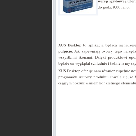
wersji językowej
. Ofer
do godz. 9:00 rano.
XUS Desktop
to aplikacja będąca menadże
pulpicie
. Jak zapewniają twórcy tego narzę
wszystkimi ikonami. Dzięki produktowi upo
będzie on wyglądał schludnie i ładnie, a my sz
XUS Desktop oferuje nam również zupełnie no
programów. Autorzy produktu chwalą się, że
ciągłym poszukiwaniem konkretnego elementu 