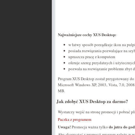
Najważniejsze cechy XUS Desktop:
w łatwy sposób porządkuje ikon na pulp
posiada rozwiązania pozwalające na sz
upraszcza pracę z komputem
oferuje szereg przydatnych i użytecznyc
pozwala na rozwiązanie problemu zbyt du
Program XUS Desktop został przygotowany do
Microsoft Windows XP, 2003, Vista, 7.0, 2008
MB.
Jak zdobyć XUS Desktop za darmo?
Wystarczy wejść na stronę promocji i pobrać pl
Paczka z programem
Uwaga!
do jutra do god
Promocja ważna tylko
Aby skorzystać z promocji program należy w w