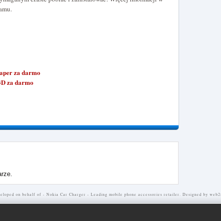
ramu.
aper za darmo
3D za darmo
rze.
eloped on behalf of -
Nokia Car Charger
- Leading mobile phone accessories retailer. Designed by
web2