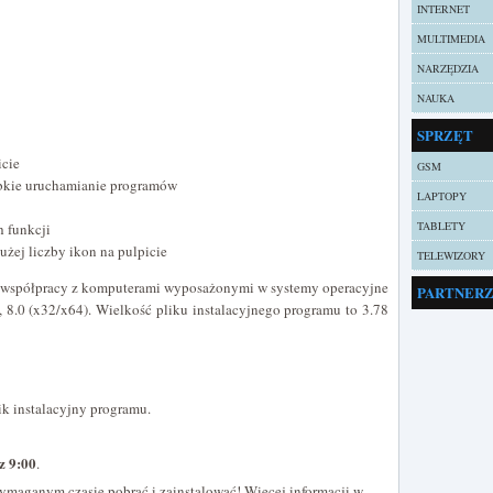
INTERNET
MULTIMEDIA
NARZĘDZIA
NAUKA
SPRZĘT
icie
GSM
ybkie uruchamianie programów
LAPTOPY
TABLETY
h funkcji
żej liczby ikon na pulpicie
TELEWIZORY
 współpracy z komputerami wyposażonymi w systemy operacyjne
PARTNER
, 8.0 (x32/x64). Wielkość pliku instalacyjnego programu to 3.78
ik instalacyjny programu.
z 9:00
.
ymaganym czasie pobrać i zainstalować! Więcej informacji w