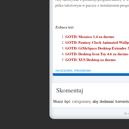
pliku tekstowym w paczce z instalatorem prog
Zobacz też:
GOTD: Mosaico 1.4 za darmo
GOTD: Fantasy Clock Animated Wallp
GOTD: GiMeSpace Desktop Extender 
GOTD: Desktop Icon Toy 4.6 za darmo
GOTD: XUS Desktop za darmo
AKCESORIA
,
PROGRAMY
Skomentuj
Musiz być
zalogowany
aby dodawać komenta
Dev