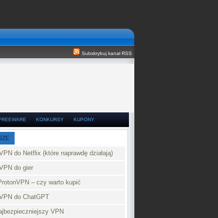
Subskrybuj kanał RSS
FREEWARE
KONKURSY
KUPONY
SZE
VPN do Netflix (które naprawdę działają)
VPN do gier
ProtonVPN – czy warto kupić
 VPN do ChatGPT
najbezpieczniejszy VPN