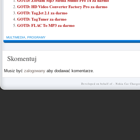
GOTD: Zortam Mp3 Media Studio Pro 14 za darmo
GOTD: HD Video Converter Factory Pro za darmo
GOTD: TagJet 2.1 za darmo
GOTD: TagTuner za darmo
GOTD: FLAC To MP3 za darmo
MULTIMEDIA
,
PROGRAMY
Skomentuj
Musiz być
zalogowany
aby dodawać komentarze.
Developed on behalf of -
Nokia Car Charge