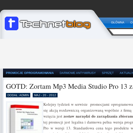
GŁÓWNA
O
PROMOCJE OPROGRAMOWANIA
DARMOWE ANTYWIRUSY
SPRZĘT
AKTUAL
GOTD: Zortam Mp3 Media Studio Pro 13 z
DODAŁ: ADMIN
MAJ - 20 - 2012
Kolejny tydzień w serwisie promocjami oprogramowa
się akcją rozdawniczą organizowaną wspólnie z firmą
zestaw narzędzi do zarządzania zbioram
wzięcia jest
tej promocji jest legalna i darmowa pełna wersja p
Pro w wersji 13. Standardowa cena tego produktu 