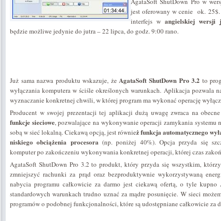
AgataSoft ShutDown Pro w wersj
jest oferowany w cenie ok. 25$.
angielskiej wersji 
interfejs w
będzie możliwe jedynie do jutra – 22 lipca, do godz. 9:00 rano.
AgataSoft ShutDown Pro 3.2
Już sama nazwa produktu wskazuje, że
to pro
wyłączania komputera w ściśle określonych warunkach. Aplikacja pozwala 
wyznaczanie konkretnej chwili, w której program ma wykonać operację wyłąc
Producent w swojej prezentacji tej aplikacji dużą uwagę zwraca na obec
funkcje sieciowe
, pozwalające na wykonywanie operacji zamykania systemu n
ż funkcja automatycznego wy
sobą w sieć lokalną. Ciekawą opcją, jest równie
niskiego obciążenia procesora
(np. poniżej 40%). Opcja przyda się sz
komputer po zakończeniu wykonywania konkretnej operacji, której czas zakońc
AgataSoft ShutDown Pro 3.2 to produkt, który przyda się wszystkim, którzy
zmniejszyć rachunki za prąd oraz bezproduktywnie wykorzystywaną energi
nabycia programu całkowicie za darmo jest ciekawą ofertą, o tyle kupno
standardowych warunkach trudno uznać za mądre posunięcie. W sieci może
programów o podobnej funkcjonalności, które są udostępniane całkowicie za 