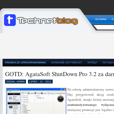
GŁÓWNA
O
PROMOCJE OPROGRAMOWANIA
DARMOWE ANTYWIRUSY
SPRZĘT
AKTUAL
GOTD: AgataSoft ShutDown Pro 3.2 za da
DODAŁ: ADMIN
LIPIEC - 21 - 2012
Na sobotę administratorzy serwi
Day przygotowali akcję rozd
AgataSoft, dzięki której możem
zautomatyzowanego wyłącza
niniejszej promocji jest legalna