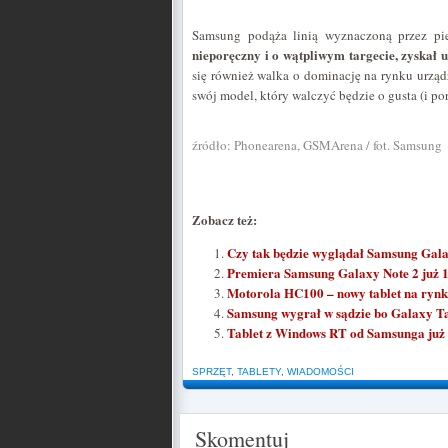
Samsung podąża linią wyznaczoną przez pi
nieporęczny i o wątpliwym targecie, zyskał 
się również walka o dominację na rynku urząd
swój model, który walczyć będzie o gusta (i po
źródło: Phonearena, GSMArena / fot. Samsung
Zobacz też:
Czy tak będzie wyglądał Samsung Gala
Premiera Samsung Galaxy Note 2 już 1
Motorola HC100 – nowy tablet na ryn
Samsung wygrał w sądzie bo Galaxy Tab
Tablet z Windows RT od Samsunga już
SPRZĘT
,
TABLETY
,
WIADOMOŚCI
Skomentuj