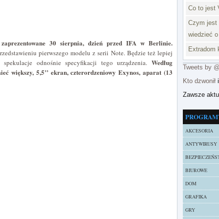
Co to jest 
Czym jest 
wiedzieć o
zaprezentowane 30 sierpnia, dzień przed IFA w Berlinie.
Extradom k
przedstawieniu pierwszego modelu z serii Note. Będzie też lepiej
Według
spekulacje odnośnie specyfikacji tego urządzenia.
Tweets by 
eć większy, 5,5’’ ekran, czterordzeniowy Exynos, aparat (13
Kto dzwonił
i
Zawsze akt
PROGRAM
AKCESORIA
ANTYWIRUSY
BEZPIECZEŃS
BIUROWE
DOM
GRAFIKA
GRY