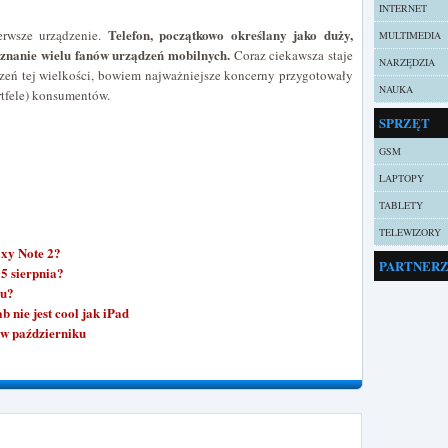
INTERNET
Telefon, początkowo określany jako duży,
erwsze urządzenie.
MULTIMEDIA
uznanie wielu fanów urządzeń mobilnych.
Coraz ciekawsza staje
NARZĘDZIA
zeń tej wielkości, bowiem najważniejsze koncerny przygotowały
NAUKA
rtfele) konsumentów.
SPRZĘT
GSM
LAPTOPY
TABLETY
TELEWIZORY
xy Note 2?
PARTNER
5 sierpnia?
ku?
 nie jest cool jak iPad
 w październiku