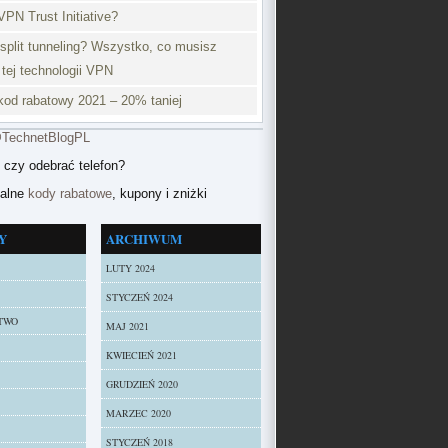
VPN Trust Initiative?
split tunneling? Wszystko, co musisz
 tej technologii VPN
od rabatowy 2021 – 20% taniej
@TechnetBlogPL
 czy odebrać telefon?
ualne
kody rabatowe
, kupony i zniżki
Y
ARCHIWUM
LUTY 2024
STYCZEŃ 2024
TWO
MAJ 2021
KWIECIEŃ 2021
GRUDZIEŃ 2020
MARZEC 2020
STYCZEŃ 2018