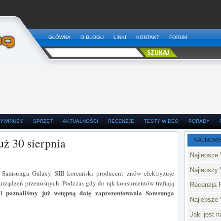
GŁÓWNA
O BLOGU
LINKI
KONTAKT
FORUM
YWIRUSY
SPRZĘT
AKTUALNOŚCI
RECENZJE
TESTY WIDEO
PORADY
ż 30 sierpnia
NAJNOW
Najlepsze 
Najlepszy 
 Samsunga Galaxy SIII koreański producent znów elektryzuje
 urządzeń przenośnych. Podczas gdy do rąk konsumentów trafiają
Recenzja 
poznaliśmy już wstępną datę zaprezentowania Samsunga
II
Najlepsze
Jaki jest 