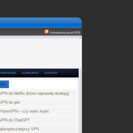
Subskrybuj kanał RSS
FREEWARE
KONKURSY
KUPONY
SZE
VPN do Netflix (które naprawdę działają)
VPN do gier
ProtonVPN – czy warto kupić
 VPN do ChatGPT
najbezpieczniejszy VPN