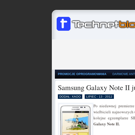
PROMOCJE OPROGRAMOWANIA
DARMOWE ANT
Samsung Galaxy Note II ju
DODAŁ: XAOO
LIPIEC - 13 - 2012
Po niedawnej premierze
wielbicieli najnowszych
kolejne egzemplarze SI
Galaxy Note II.