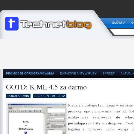
GŁÓWNA
O
PROMOCJE OPROGRAMOWANIA
DARMOWE ANTYWIRUSY
SPRZĘT
AKTUAL
GOTD: K-ML 4.5 za darmo
DODAŁ: ADMIN
SIERPIEŃ - 19 - 2012
Niedziela upłynie tym razem w serwisi
promocji oprogramowania firmy KC Soft
do właśc
rozdawniczą skierowaną
posiadających listy mailingowe
. Przed
legalna i darmowa pełna wersja 