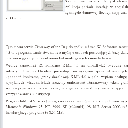
Standardowo narzędzie to jest ofero
angielsk
Aplikacja posiada interfejs w
zgarnięcie darmowej licencji mają czas 
9:00 rano.
Tym razem serwis Giveaway of the Day do spółki z firmą KC Softwares serwu
4.5
to oprogramowanie stworzone z myślą o osobach posiadających bazy danyc
wygodnym menadżerem list mailingowych i newsletterów
bowiem
.
Według zapewnień KC Softwares K-ML 4.5 ma umożliwiać wygodne zarz
subskrybentów czy klientów, pozwalając na wysyłanie spersonalizowanyc
obsług
upodobań konkretnej grupy docelowej. K-ML 4.5 w pełni wspiera
wysyłanych wiadomościach możemy umieszczać sformatowany tekst, grafikę
Aplikacja pozwala również na szybkie generowanie strony umożliwiającej za
zrezygnowanie z subskrypcji.
Program K-ML 4.5 został przygotowany do współpracy z komputerami wyp
Microsoft Windows 95, NT, 2000, XP (x32/x64), 98, ME, Server 2003 (x32
instalacyjnego programu to 8.51 MB.