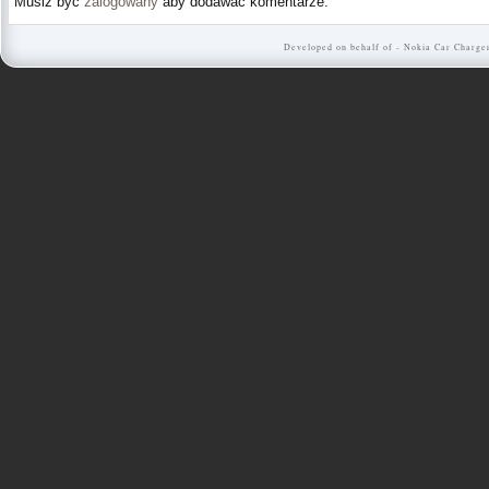
Musiz być
zalogowany
aby dodawać komentarze.
Developed on behalf of -
Nokia Car Charge