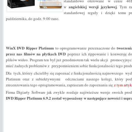
standardowo oferowane w cenie 46$.
angielskiej wersji językowej
w
. Tym ra
standardowej reguły i dzięki temu 
października, do godz. 9:00 rano.
WinX DVD Ripper Platinum
tworzenia
to oprogramowanie przeznaczone do
przez nas filmów na płytkach DVD
poprzez ich rippowanie i konwersję 
plików wideo. Program ten był już przedmiotem tak wielu akcji promocyjnych,
mieć żadnych problemów z przypomnieniem sobie funkcjonalności tego produ
Dla tych, którzy chcieliby się zapoznać z funkcjonalnością najnowszego w
Platinum oraz z subiektywnymi odczuciami naszego kolegi, który podj
zrecenzowania tego oprogramowania, zapraszam do zapoznania się
z tym arty
Firma Digiarty Software jak zwykle rozdaje najświeższe wersje swoich pro
DVD Ripper Platinum 6.9.2 został wyposażony w następujące nowości i uspr