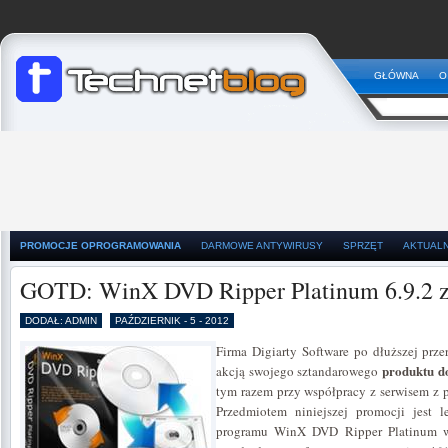
GŁÓWNA
O
PROMOCJE OPROGRAMOWANIA
DARMOWE ANTYWIRUSY
SPRZĘT
AKTUAL
GOTD: WinX DVD Ripper Platinum 6.9.2 
DODAŁ: ADMIN
PAŹDZIERNIK - 5 - 2012
Firma Digiarty Software po dłuższej prz
produktu d
akcją swojego sztandarowego
tym razem przy współpracy z serwisem z 
Przedmiotem niniejszej promocji jest 
programu WinX DVD Ripper Platinum w w