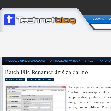
GŁÓWNA
O
PROMOCJE OPROGRAMOWANIA
DARMOWE ANTYWIRUSY
SPRZĘT
AKTUAL
Batch File Renamer dziś za darmo
DODAŁ: ADMIN
LISTOPAD - 9 - 2012
Dzisiejszym gościem serwisu
Algologic organizująca akcję
przeprowadzanej zaledwie kilka
samego serwisu promocji nar
zmiany nazw plików
. Przedm