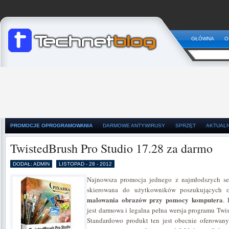
GŁÓWNA
O
PROMOCJE OPROGRAMOWANIA
DARMOWE ANTYWIRUSY
SPRZĘT
AKTUAL
TwistedBrush Pro Studio 17.28 za darmo
DODAŁ: ADMIN
LISTOPAD - 28 - 2012
Najnowsza promocja jednego z najmłodszych se
skierowana do użytkowników poszukujących o
malowania obrazów przy pomocy komputera
. 
jest darmowa i legalna pełna wersja programu Twis
Standardowo produkt ten jest obecnie oferowany