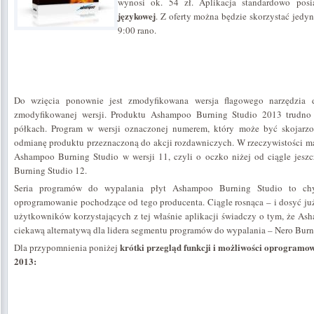
wynosi ok. 54 zł. Aplikacja standardowo posia
językowej
. Z oferty można będzie skorzystać jedyni
9:00 rano.
Do wzięcia ponownie jest zmodyfikowana wersja flagowego narzędzia 
zmodyfikowanej wersji. Produktu Ashampoo Burning Studio 2013 trudn
półkach. Program w wersji oznaczonej numerem, który może być skojarzo
odmianę produktu przeznaczoną do akcji rozdawniczych. W rzeczywistości m
Ashampoo Burning Studio w wersji 11, czyli o oczko niżej od ciągle jes
Burning Studio 12.
Seria programów do wypalania płyt Ashampoo Burning Studio to chy
oprogramowanie pochodzące od tego producenta. Ciągle rosnąca – i dosyć j
użytkowników korzystających z tej właśnie aplikacji świadczy o tym, że A
ciekawą alternatywą dla lidera segmentu programów do wypalania – Nero Bu
krótki przegląd funkcji i możliwości oprogram
Dla przypomnienia poniżej
2013: