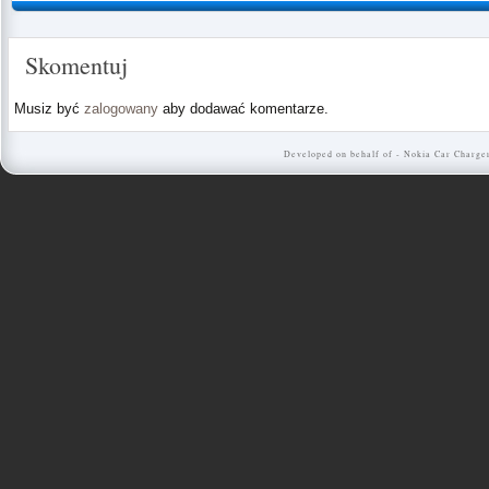
Skomentuj
Musiz być
zalogowany
aby dodawać komentarze.
Developed on behalf of -
Nokia Car Charge