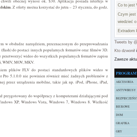
chwili obecnej wynosi ok. $30. Aplikacja posiada interfejs w
Co to jest 
elskim
. Z oferty można korzystać do jutra – 23 stycznia, do godz.
Czym jest 
wiedzieć o
Extradom k
Tweets by 
tym w obsłudze narzędziem, przeznaczonym do przeprowadzania
 (flash) do postaci innych popularnych formatów oraz filmów 3D.
Kto dzwonił
i
anie przetworzyć wideo do wszystkich popularnych formatów zapisu
Zawsze akt
PEG, WMV, MOV, MKV.
zaniem plików FLV do postaci standardowych plików wideo w
PROGRAM
er Pro 5.1.0.0 nie powinien również mieć żadnych problemów z
j przez urządzenia mobilne, takie jak np. iPod, iPhone, iPad,
AKCESORIA
ANTYWIRUSY
tał przygotowany do współpracy z komputerami działającymi pod
BEZPIECZEŃS
Windows XP, Windows Vista, Windows 7, Windows 8. Wielkość
BIUROWE
DOM
GRAFIKA
GRY