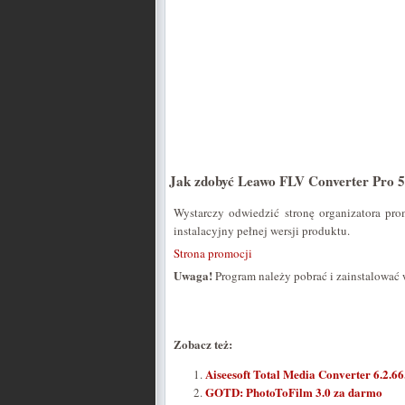
Jak zdobyć Leawo FLV Converter Pro 5
Wystarczy odwiedzić stronę organizatora pro
instalacyjny pełnej wersji produktu.
Strona promocji
Uwaga!
Program należy pobrać i zainstalować w
Zobacz też:
Aiseesoft Total Media Converter 6.2.6
GOTD: PhotoToFilm 3.0 za darmo