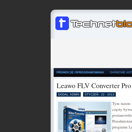
PROMOCJE OPROGRAMOWANIA
DARMOWE ANT
Leawo FLV Converter Pro 
DODAŁ: ADMIN
STYCZEŃ - 22 - 2013
Tym razem g
częsty bywa
postanowiła
Przedmiote
programu Le