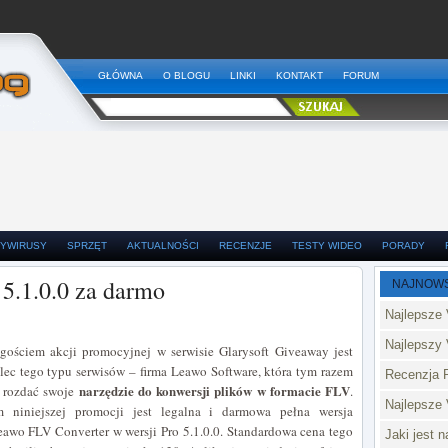
GŁÓWNA
O BLOGU
LINKI
KONTAKT
FORUM
YWIRUSY
SPRZĘT
AKTUALNOŚCI
RECENZJE
TESTY WIDEO
PORADY
5.1.0.0 za darmo
NAJNOW
Najlepsze 
Najlepszy 
ościem akcji promocyjnej w serwisie Glarysoft Giveaway jest
lec tego typu serwisów – firma Leawo Software, która tym razem
Recenzja 
narzędzie do konwersji plików w formacie FLV
 rozdać swoje
.
Najlepsze
m niniejszej promocji jest legalna i darmowa pełna wersja
awo FLV Converter w wersji Pro 5.1.0.0. Standardowa cena tego
Jaki jest 