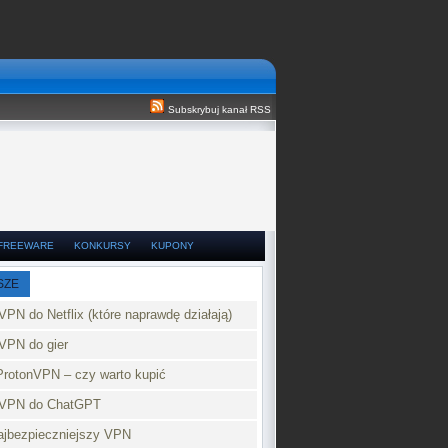
Subskrybuj kanał RSS
FREEWARE
KONKURSY
KUPONY
SZE
VPN do Netflix (które naprawdę działają)
VPN do gier
ProtonVPN – czy warto kupić
 VPN do ChatGPT
najbezpieczniejszy VPN