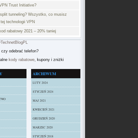
VPN Trust Initiative?
split tunneling? Wszystko, co musisz
 tej technologii VPN
od rabatowy 2021 – 20% taniej
@TechnetBlogPL
 czy odebrać telefon?
ualne
kody rabatowe
, kupony i zniżki
Y
ARCHIWUM
LUTY 2024
STYCZEŃ 2024
TWO
MAJ 2021
KWIECIEŃ 2021
GRUDZIEŃ 2020
MARZEC 2020
STYCZEŃ 2018