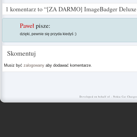
1 komentarz to “[ZA DARMO] ImageBadger Deluxe
Paweł
pisze:
dzięki, pewnie się przyda kiedyś :)
Skomentuj
Musiz być
zalogowany
aby dodawać komentarze.
Developed on behalf of -
Nokia Car Charge