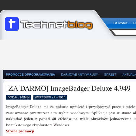
GŁÓWNA
O
PROMOCJE OPROGRAMOWANIA
DARMOWE ANTYWIRUSY
SPRZĘT
AKTUAL
[ZA DARMO] ImageBadger Deluxe 4.949
DODAŁ: ADMIN
WRZESIEŃ - 9 - 2016
ImageBadger Deluxe ma za zadanie uprościć i przyśpieszyć pracę z wielo
o
zastosowanie przetwarzania w trybie wsadowym. Aplikacja jest w stanie
nakładać jeden z ponad 40 efektów na wiele obrazków jednocześnie
, 
kontekstowego eksploratora Windows.
Strona promocji