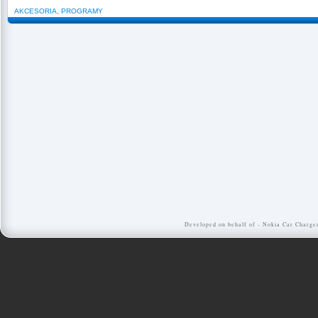
AKCESORIA
,
PROGRAMY
Developed on behalf of -
Nokia Car Charge