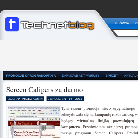
GŁÓWNA
O
PROMOCJE OPROGRAMOWANIA
DARMOWE ANTYWIRUSY
SPRZĘT
AKTUAL
Screen Calipers za darmo
DODANY PRZEZ ADMIN
, GRUDZIEŃ - 15 - 2011
Tym razem promocja nieco oryginalnego 
zdecydowała się na kampanię rozdawniczą, w k
wirtualną linijką pozwalającą
będący
komputera
. Przedmiotem niniejszej promoc
wersja programu Screen Calipers. Prod