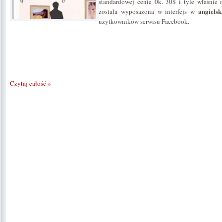
standardowej cenie 0k. 30$ i tyle właśnie
angielsk
została wyposażona w interfejs w
użytkowników serwisu Facebook.
Czytaj całość »