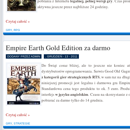
legalnej, pełnej wersji gry
pobrania z Internetu
. Czas pro
aktywna jeszcze przez najbliższe 24 godziny.
Czytaj całość »
GRY
,
RPG
Empire Earth Gold Edition za darmo
DODANY PRZEZ ADMIN
, GRUDZIEŃ - 13 - 2011
Do Świąt coraz bliżej, ale to jeszcze nie koniec a
dystrybutorów oprogramowania. Serwis Good Old Gagm
z kategorii gier strategicznych RTS
, w sam raz na dłu
niniejszej promocji jest legalna i darmowa gra Empir
Standardowa cena tego produktu to ok. 5 euro. Produk
w języku angielskim
interfejs
. Czasu na skorzystanie z 
pobierać za darmo tylko do 14 grudnia.
Czytaj całość »
GRY
,
STRATEGIE