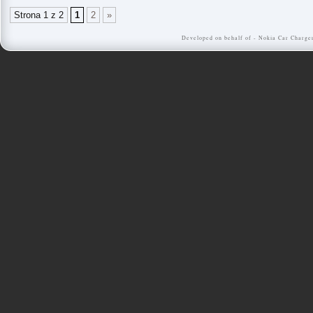
Strona 1 z 2
1
2
»
Developed on behalf of -
Nokia Car Charge