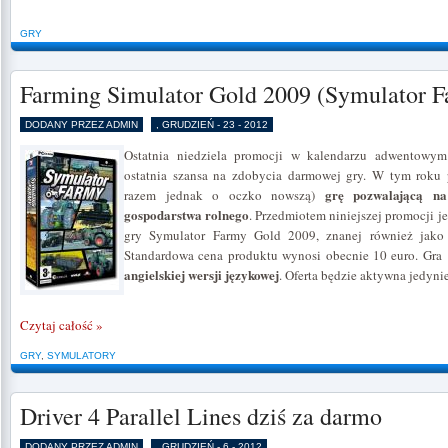
GRY
Farming Simulator Gold 2009 (Symulator F
DODANY PRZEZ ADMIN
, GRUDZIEŃ - 23 - 2012
Ostatnia niedziela promocji w kalendarzu adwentowym
ostatnia szansa na zdobycia darmowej gry. W tym rok
grę pozwalającą na 
razem jednak o oczko nowszą)
gospodarstwa rolnego
. Przedmiotem niniejszej promocji je
gry Symulator Farmy Gold 2009, znanej również jako
Standardowa cena produktu wynosi obecnie 10 euro. Gra 
angielskiej wersji językowej
. Oferta będzie aktywna jedyni
Czytaj całość »
GRY
,
SYMULATORY
Driver 4 Parallel Lines dziś za darmo
DODANY PRZEZ ADMIN
, GRUDZIEŃ - 6 - 2012