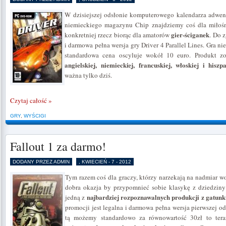
W dzisiejszej odsłonie komputerowego kalendarza adwen
niemieckiego magazynu Chip znajdziemy coś dla miłoś
gier-ściganek
konkretniej rzecz biorąc dla amatorów
. Do 
i darmowa pełna wersja gry Driver 4 Parallel Lines. Gra nie 
standardowa cena oscyluje wokół 10 euro. Produkt 
angielskiej, niemieckiej, francuskiej, włoskiej i hiszp
ważna tylko dziś.
Czytaj całość »
GRY
,
WYŚCIGI
Fallout 1 za darmo!
DODANY PRZEZ ADMIN
, KWIECIEŃ - 7 - 2012
Tym razem coś dla graczy, którzy narzekają na nadmiar w
dobra okazja by przypomnieć sobie klasykę z dziedzin
najbardziej rozpoznawalnych produkcji z gatunk
jedną z
promocji jest legalna i darmowa pełna wersja pierwszej od
tą możemy standardowo za równowartość 30zł to te