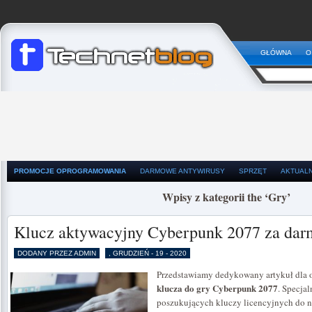
GŁÓWNA
O
PROMOCJE OPROGRAMOWANIA
DARMOWE ANTYWIRUSY
SPRZĘT
AKTUAL
Wpisy z kategorii the ‘Gry’
Klucz aktywacyjny Cyberpunk 2077 za da
DODANY PRZEZ ADMIN
, GRUDZIEŃ - 19 - 2020
Przedstawiamy dedykowany artykuł dla
klucza do gry Cyberpunk 2077
. Specja
poszukujących kluczy licencyjnych do 