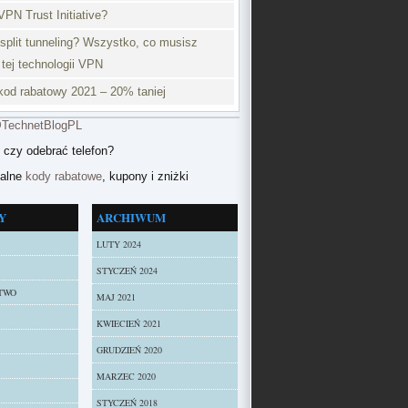
VPN Trust Initiative?
split tunneling? Wszystko, co musisz
 tej technologii VPN
od rabatowy 2021 – 20% taniej
@TechnetBlogPL
 czy odebrać telefon?
ualne
kody rabatowe
, kupony i zniżki
Y
ARCHIWUM
LUTY 2024
STYCZEŃ 2024
TWO
MAJ 2021
KWIECIEŃ 2021
GRUDZIEŃ 2020
MARZEC 2020
STYCZEŃ 2018