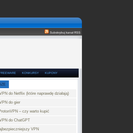
Subskrybuj kanał RSS
FREEWARE
KONKURSY
KUPONY
SZE
VPN do Netflix (które naprawdę działają)
VPN do gier
ProtonVPN – czy warto kupić
 VPN do ChatGPT
najbezpieczniejszy VPN