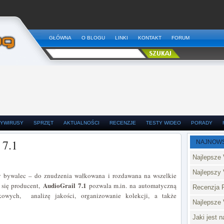
GŁÓWNA
O BLOGU
LINKI
KONTAKT
FORUM
YWIRUSY
SPRZĘT
AKTUALNOŚCI
RECENZJE
TESTY WIDEO
PORADY
 7.1
NAJNOW
Najlepsze 
Najlepszy 
ły bywalec – do znudzenia wałkowana i rozdawana na wszelkie
AudioGrail 7.1
 się producent,
pozwala m.in. na automatyczną
Recenzja 
wych, analizę jakości, organizowanie kolekcji, a także
Najlepsze
Jaki jest 