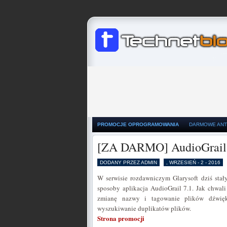
PROMOCJE OPROGRAMOWANIA
DARMOWE ANT
[ZA DARMO] AudioGrail
DODANY PRZEZ ADMIN
, WRZESIEŃ - 2 - 2016
W serwisie rozdawniczym Glarysoft dziś sta
sposoby aplikacja AudioGrail 7.1. Jak chwali
zmianę nazwy i tagowanie plików dźwięko
wyszukiwanie duplikatów plików.
Strona promocji