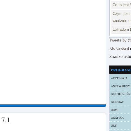
Co to jest 
Czym jest 
wiedzieć o
Extradom k
Tweets by 
Kto dzwonił
i
Zawsze akt
PROGRAM
AKCESORIA
ANTYWIRUSY
BEZPIECZEŃS
BIUROWE
DOM
 7.1
GRAFIKA
GRY