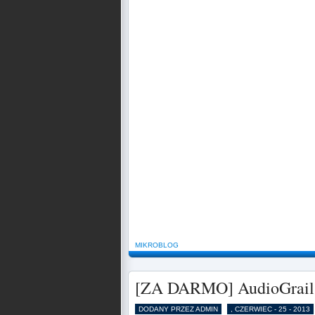
MIKROBLOG
[ZA DARMO] AudioGrail
DODANY PRZEZ ADMIN
, CZERWIEC - 25 - 2013