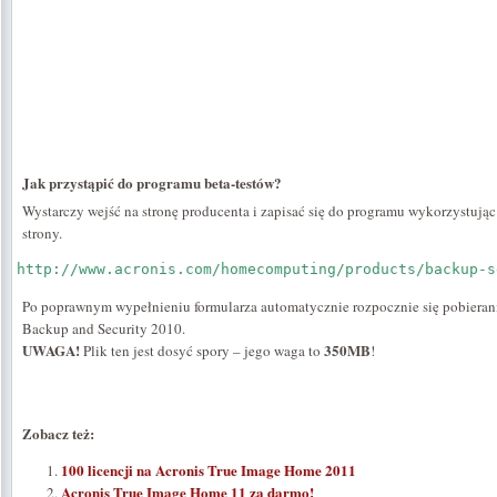
Jak przystąpić do programu beta-testów?
Wystarczy wejść na stronę producenta i zapisać się do programu wykorzystując 
strony.
http://www.acronis.com/homecomputing/products/backup-s
Po poprawnym wypełnieniu formularza automatycznie rozpocznie się pobierani
Backup and Security 2010.
UWAGA!
350MB
Plik ten jest dosyć spory – jego waga to
!
Zobacz też:
100 licencji na Acronis True Image Home 2011
Acronis True Image Home 11 za darmo!