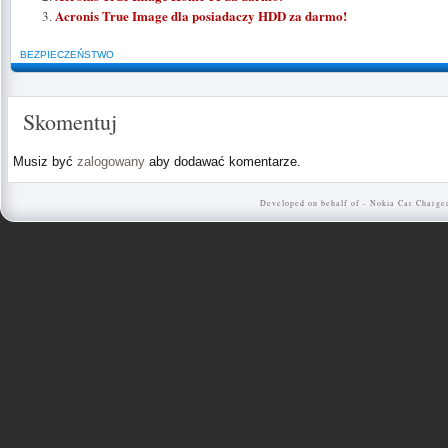
Acronis True Image dla posiadaczy HDD za darmo!
BEZPIECZEŃSTWO
Skomentuj
Musiz być
zalogowany
aby dodawać komentarze.
Developed on behalf of -
Nokia Car Charge