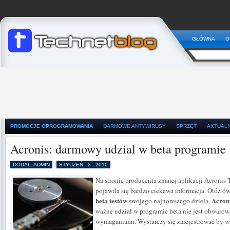
GŁÓWNA
O
PROMOCJE OPROGRAMOWANIA
DARMOWE ANTYWIRUSY
SPRZĘT
AKTUAL
Acronis: darmowy udzial w beta programie
DODAŁ: ADMIN
STYCZEŃ - 3 - 2010
Na stronie producenta znanej aplikacji Acronis 
pojawiła się bardzo ciekawa informacja. Otóż ó
beta testów
Acron
swojego najnowszego dzieła,
ważne udział w programie beta nie jest obwar
wymaganiami. Wystarczy się zarejestrować by wz