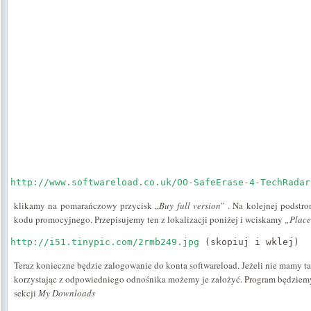
http://www.softwareload.co.uk/OO-SafeErase-4-TechRadar
klikamy na pomarańczowy przycisk „
Buy full version
” . Na kolejnej podstr
kodu promocyjnego. Przepisujemy ten z lokalizacji poniżej i wciskamy
„Place
http://i51.tinypic.com/2rmb249.jpg 
(skopiuj i wklej)
Teraz konieczne będzie zalogowanie do konta softwareload. Jeżeli nie mamy t
korzystając z odpowiedniego odnośnika możemy je założyć. Program będziemy
sekcji
My Downloads