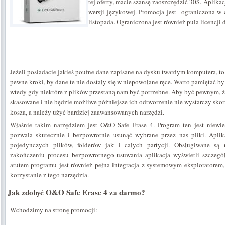
tej oferty, macie szansę zaoszczędzić 30$. Aplikac
wersji językowej. Promocja jest ograniczona w 
listopada. Ograniczona jest również pula licencji 
Jeżeli posiadacie jakieś poufne dane zapisane na dysku twardym komputera, t
pewne kroki, by dane te nie dostały się w niepowołane ręce. Warto pamiętać by
wtedy gdy niektóre z plików przestaną nam być potrzebne. Aby być pewnym, ż
skasowane i nie będzie możliwe późniejsze ich odtworzenie nie wystarczy sk
kosza, a należy użyć bardziej zaawansowanych narzędzi.
Właśnie takim narzędziem jest O&O Safe Erase 4. Program ten jest niewie
pozwala skutecznie i bezpowrotnie usunąć wybrane przez nas pliki. Apli
pojedynczych plików, folderów jak i całych partycji. Obsługiwane są
zakończeniu procesu bezpowrotnego usuwania aplikacja wyświetli szczegół
atutem programu jest również pełna integracja z systemowym eksploratorem, 
korzystanie z tego narzędzia.
Jak zdobyć O&O Safe Erase 4 za darmo?
Wchodzimy na stronę promocji: