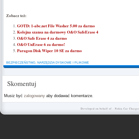
Zobacz też:
GOTD: 1-abc.net File Washer 5.00 za darmo
Kolejna szansa na darmowy O&O SafeErase 4
O&O Safe Erase 4 za darmo
O&O UnErase 6 za darmo!
Paragon Disk Wiper 10 SE za darmo
BEZPIECZEŃSTWO
,
NARZĘDZIA DYSKOWE I PLIKOWE
Skomentuj
Musiz być
zalogowany
aby dodawać komentarze.
Developed on behalf of -
Nokia Car Charge