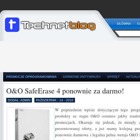
GŁÓWNA
O
PROMOCJE OPROGRAMOWANIA
DARMOWE ANTYWIRUSY
SPRZĘT
AKTUAL
O&O SafeErase 4 ponownie za darmo!
DODAŁ: ADMIN
PAŹDZIERNIK - 14 - 2010
W poprzednim wpisie dotyczącym tego progr
produkty ze stajni O&O ostatnio jakby rzadz
promocjach. Okazuje się jednak, że minęły 
prezentowanej oferty, a już mamy kolejną pro
ponownie darmowa i legalna pełna wersja O&O Sa