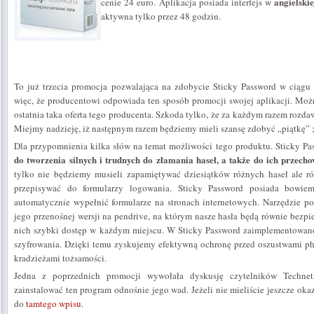
angielskie
cenie 24 euro. Aplikacja posiada interfejs w
aktywna tylko przez 48 godzin.
To już trzecia promocja pozwalająca na zdobycie Sticky Password w ciągu o
więc, że producentowi odpowiada ten sposób promocji swojej aplikacji. Możn
ostatnia taka oferta tego producenta. Szkoda tylko, że za każdym razem rozdaw
Miejmy nadzieję, iż następnym razem będziemy mieli szansę zdobyć „piątkę” ;
Dla przypomnienia kilka słów na temat możliwości tego produktu. Sticky Pa
do tworzenia silnych i trudnych do złamania haseł, a także do ich przech
tylko nie będziemy musieli zapamiętywać dziesiątków różnych haseł ale r
przepisywać do formularzy logowania. Sticky Password posiada bowiem 
automatycznie wypełnić formularze na stronach internetowych. Narzędzie p
jego przenośnej wersji na pendrive, na którym nasze hasła będą równie bezp
nich szybki dostęp w każdym miejscu. W Sticky Password zaimplementowan
szyfrowania. Dzięki temu zyskujemy efektywną ochronę przed oszustwami p
kradzieżami tożsamości.
Jedna z poprzednich promocji wywołała dyskusję czytelników Technet
zainstalować ten program odnośnie jego wad. Jeżeli nie mieliście jeszcze okaz
do
tamtego wpisu
.