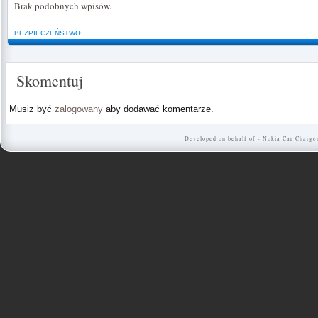
Brak podobnych wpisów.
BEZPIECZEŃSTWO
Skomentuj
Musiz być
zalogowany
aby dodawać komentarze.
Developed on behalf of -
Nokia Car Charge