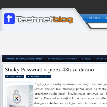
GŁÓWNA
O
PROMOCJE OPROGRAMOWANIA
DARMOWE ANTYWIRUSY
SPRZĘT
AKTUAL
Sticky Password 4 przez 48h za darmo
DODAŁ: ADMIN
STYCZEŃ - 4 - 2011
Anglojęzyczna witryna poświęcona nowym technologio
swoich czytelników promocję pozwalającą na zdob
przechowywania haseł
. Przedmiotem promocji jest 
Sticky Password w wersji 4.1. Jak pewnie zauważyliści
dostępna aktualnie wersja tego produktu. Narzędzie w 