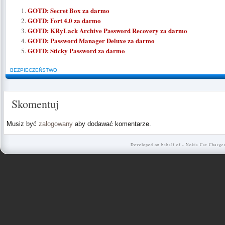
GOTD: Secret Box za darmo
GOTD: Fort 4.0 za darmo
GOTD: KRyLack Archive Password Recovery za darmo
GOTD: Password Manager Deluxe za darmo
GOTD: Sticky Password za darmo
BEZPIECZEŃSTWO
Skomentuj
Musiz być
zalogowany
aby dodawać komentarze.
Developed on behalf of -
Nokia Car Charge