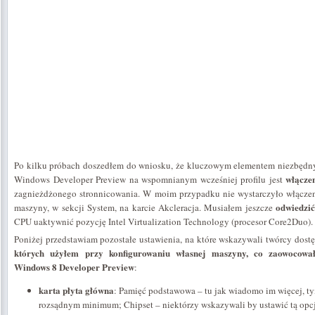
Po kilku próbach doszedłem do wniosku, że kluczowym elementem niezbęd
włączen
Windows Developer Preview na wspomnianym wcześniej profilu jest
zagnieżdżonego stronnicowania. W moim przypadku nie wystarczyło włączen
odwiedzić
maszyny, w sekcji System, na karcie Akcleracja. Musiałem jeszcze
CPU uaktywnić pozycję Intel Virtualization Technology (procesor Core2Duo).
Poniżej przedstawiam pozostałe ustawienia, na które wskazywali twórcy dost
których użyłem przy konfigurowaniu własnej maszyny, co zaowocow
Windows 8 Developer Preview
:
karta płyta główna
: Pamięć podstawowa – tu jak wiadomo im więcej, ty
rozsądnym minimum; Chipset – niektórzy wskazywali by ustawić tą opc