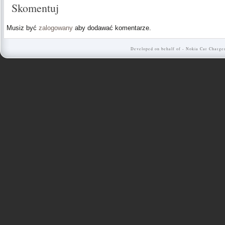
Skomentuj
Musiz być
zalogowany
aby dodawać komentarze.
Developed on behalf of -
Nokia Car Charge