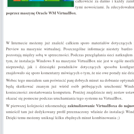
całkowicie za darmo i każdy zain
tymi nowościami. Ja zdecydowałe
poprzez maszynę Oracle WM VirtualBox
.
W Internecie możemy już znaleźć całkiem sporo materiałów dotyczących 
Preview na maszynie wirtualnej. Poszczególne informacje niestety bardzo 
pozostają między sobą w sprzeczności. Podczas przeglądania sieci natknąłem
tym, że instalacja Windows 8 na maszynie VirtualBox nie jest w ogóle możli
nieprawdą), jak i dziesiątki poradników dotyczących sposobu konfigur
znajdowało się sporo komentarzy mówiących o tym, że nie owe porady nie dzia
Wobec tego musiałem sam poświecić parę dobrych minut na dobranie optymaln
będą skutkować znanym już wśród osób próbujących uruchomić Wind
konieczności zrestartowania komputera. Poniżej znajdziecie mój zestaw ust
okazać się pomocne podczas uruchamiania tego systemu na VirtualBox.
zaktualizowanie VirtualBoxa do najnow
W pierwszej kolejności rekomenduję
umieścił tam już dedykowany profil przeznaczony właśnie do instalacji Wind
Dzięki temu możemy uniknąć kilku zbędnych minut kombinowania ;)