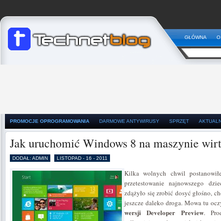
GŁÓWNA
O
PROMOCJE OPROGRAMOWANIA
DARMOWE ANTYWIRUSY
SPRZĘT
AKTUAL
Jak uruchomić Windows 8 na maszynie wirt
DODAŁ: ADMIN
LISTOPAD - 16 - 2011
Kilka wolnych chwil postanowił
przetestowanie najnowszego dzi
zdążyło się zrobić dosyć głośno, ch
jeszcze daleko droga. Mowa tu ocz
wersji Developer Preview
. Pro