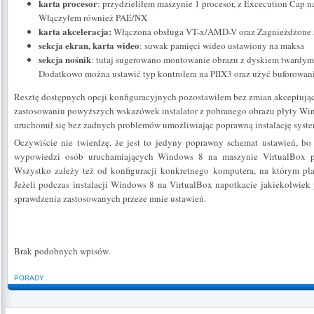
karta procesor
: przydzieliłem maszynie 1 procesor, z Excecution Cap n
Włączyłem również PAE/NX
karta akceleracja:
Włączona obsługa VT-x/AMD-V oraz Zagnieżdżone 
sekcja ekran, karta wideo
: suwak pamięci wideo ustawiony na maksa
sekcja nośnik
: tutaj sugerowano montowanie obrazu z dyskiem twardym
Dodatkowo można ustawić typ kontrolera na PIIX3 oraz użyć buforowani
Resztę dostępnych opcji konfiguracyjnych pozostawiłem bez zmian akceptują
zastosowaniu powyższych wskazówek instalator z pobranego obrazu płyty Wi
uruchomił się bez żadnych problemów umożliwiając poprawną instalację syste
Oczywiście nie twierdzę, że jest to jedyny poprawny schemat ustawień, bo 
wypowiedzi osób uruchamiających Windows 8 na maszynie VirtualBox pr
Wszystko zależy też od konfiguracji konkretnego komputera, na którym p
Jeżeli podczas instalacji Windows 8 na VirtualBox napotkacie jakiekolwie
sprawdzenia zastosowanych przeze mnie ustawień.
Brak podobnych wpisów.
PORADY