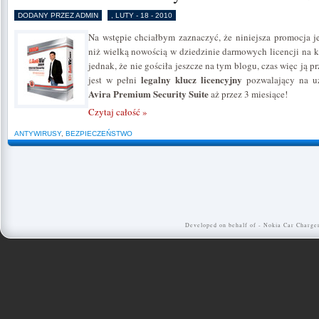
DODANY PRZEZ ADMIN
, LUTY - 18 - 2010
Na wstępie chciałbym zaznaczyć, że niniejsza promocja j
niż wielką nowością w dziedzinie darmowych licencji na
jednak, że nie gościła jeszcze na tym blogu, czas więc ją 
legalny klucz licencyjny
jest w pełni
pozwalający na u
Avira Premium Security Suite
aż przez 3 miesiące!
Czytaj całość »
ANTYWIRUSY
,
BEZPIECZEŃSTWO
Developed on behalf of -
Nokia Car Charge