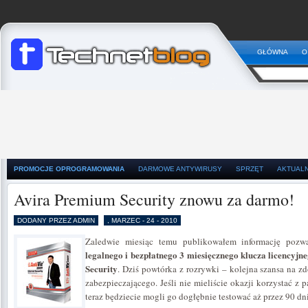
GŁÓWNA
O
PROMOCJE OPROGRAMOWANIA
DARMOWE ANTYWIRUSY
SPRZĘT
AKTUAL
Avira Premium Security znowu za darmo!
DODANY PRZEZ ADMIN
, MARZEC - 24 - 2010
Zaledwie miesiąc temu publikowałem informację pozwa
legalnego i bezpłatnego 3 miesięcznego klucza licencyjn
Security
. Dziś powtórka z rozrywki – kolejna szansa na z
zabezpieczającego. Jeśli nie mieliście okazji korzystać z 
teraz będziecie mogli go dogłębnie testować aż przez 90 dni