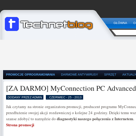
GŁÓWNA
O
PROMOCJE OPROGRAMOWANIA
DARMOWE ANTYWIRUSY
SPRZĘT
AKTUAL
[ZA DARMO] MyConnection PC Advanced 
DODANY PRZEZ ADMIN
, CZERWIEC - 25 - 2013
Jak czytamy na stronie organizatora promocji, producent programu MyConnec
przedłużenie swojej akcji rozdawniczej o kolejne 24 godziny. Dzięki temu ws
diagnostyki naszego połączenia z Internetem
szanse zdobyć to narzędzie do
.
Strona promocji