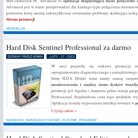
aplikacja diagnozująca nasze połączenie 
MyConnection PC Advanced to
Advanced jest w stanie przeprowadzić dla każdego typu połączenia internetow
podstawie który można zidentyfikować ewentualne problemy skutkujące niską j
Strona promocji
MIKROBLOG
Hard Disk Sentinel Professional za darmo
DODANY PRZEZ ADMIN
, LUTY - 17 - 2013
W sieci pojawiła się ciekawa promocja or
oprogramowania diagnostycznego i narzędziowego
firmę H.D.S. Dzięki temu mamy szansę zaopat
monitorowania i analizy stanu dysków tward
promocji jest legalna i darmowa pełna wersja prog
Professional. Standardowa cena tego produktu w
p
Aplikacja została wyposażona interfejs również w
Czytaj całość »
NARZĘDZIA
,
NARZĘDZIA DYSKOWE I PLIKOWE
,
PROGRAMY