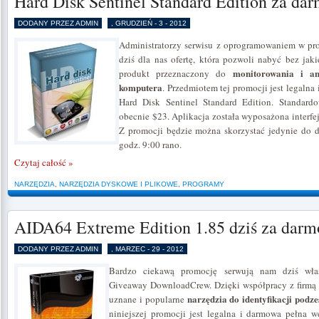
Hard Disk Sentinel Standard Edition za da
DODANY PRZEZ ADMIN
, GRUDZIEŃ - 3 - 2012
Administratorzy serwisu z oprogramowaniem w pr
dziś dla nas ofertę, która pozwoli nabyć bez ja
monitorowania i an
produkt przeznaczony do
komputera
. Przedmiotem tej promocji jest legaln
Hard Disk Sentinel Standard Edition. Standard
obecnie $23. Aplikacja została wyposażona interfe
Z promocji będzie można skorzystać jedynie do dn
godz. 9:00 rano.
Czytaj całość »
NARZĘDZIA
,
NARZĘDZIA DYSKOWE I PLIKOWE
,
PROGRAMY
AIDA64 Extreme Edition 1.85 dziś za darm
DODANY PRZEZ ADMIN
, MARZEC - 29 - 2012
Bardzo ciekawą promocję serwują nam dziś właś
Giveaway DownloadCrew. Dzięki współpracy z firmą F
narzędzia do identyfikacji pod
uznane i popularne
niniejszej promocji jest legalna i darmowa pełna