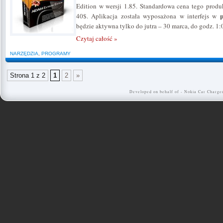
Edition w wersji 1.85. Standardowa cena tego produ
p
40$. Aplikacja została wyposażona w interfejs w
będzie aktywna tylko do jutra – 30 marca, do godz. 1:
Czytaj całość »
NARZĘDZIA
,
PROGRAMY
Strona 1 z 2
1
2
»
Developed on behalf of -
Nokia Car Charge