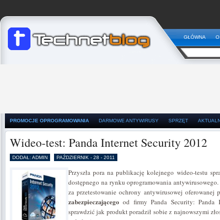
GŁÓWNA
O
PROMOCJE OPROGRAMOWANIA
DARMOWE ANTYWIRUSY
SPRZĘT
AKTUAL
Wideo-test: Panda Internet Security 2012
DODAŁ: ADMIN
PAŹDZIERNIK - 28 - 2011
Przyszła pora na publikację kolejnego wideo-testu sp
dostępnego na rynku oprogramowania antywirusowego. 
za przetestowanie ochrony antywirusowej oferowanej 
zabezpieczającego
od firmy Panda Security: Panda I
sprawdzić jak produkt poradził sobie z najnowszymi z