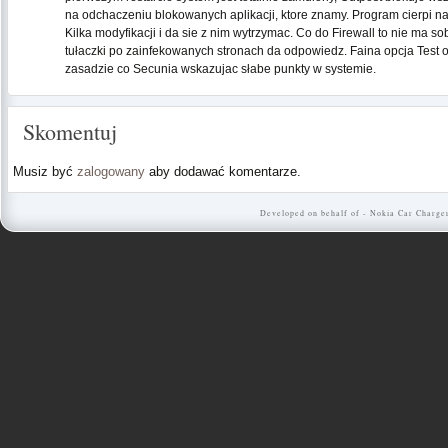
na odchaczeniu blokowanych aplikacji, ktore znamy. Program cierpi n
Kilka modyfikacji i da sie z nim wytrzymac. Co do Firewall to nie ma s
tułaczki po zainfekowanych stronach da odpowiedz. Faina opcja Test on
zasadzie co Secunia wskazujac słabe punkty w systemie.
Skomentuj
Musiz być
zalogowany
aby dodawać komentarze.
Developed on behalf of -
Nokia Car Charge