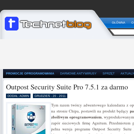
GŁÓWNA
O
PROMOCJE OPROGRAMOWANIA
DARMOWE ANTYWIRUSY
SPRZĘT
AKTUAL
Outpost Security Suite Pro 7.5.1 za darmo
DODAŁ: ADMIN
GRUDZIEŃ - 20 - 2011
Tym razem twórcy adwentowego kalendarza z 
pa
na stronie Chipa, postawili na produkt będący
złośliwym oprogramowaniem
, wyprodukowanym 
zapór sieciowych firmę Agnitum. Przedmiotem p
pełna wersja programu Outpost Security Suite