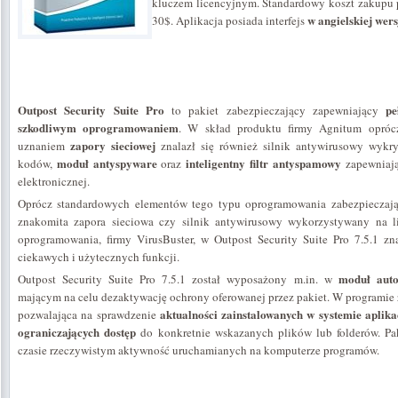
kluczem licencyjnym. Standardowy koszt zakupu p
w angielskiej wers
30$. Aplikacja posiada interfejs
Outpost Security Suite Pro
pe
to pakiet zabezpieczający zapewniający
szkodliwym oprogramowaniem
. W skład produktu firmy Agnitum oprócz
zapory sieciowej
uznaniem
znalazł się również silnik antywirusowy wykr
moduł antyspyware
inteligentny filtr antyspamowy
kodów,
oraz
zapewniają
elektronicznej.
Oprócz standardowych elementów tego typu oprogramowania zabezpieczaj
znakomita zapora sieciowa czy silnik antywirusowy wykorzystywany na li
oprogramowania, firmy VirusBuster, w Outpost Security Suite Pro 7.5.1 zna
ciekawych i użytecznych funkcji.
moduł aut
Outpost Security Suite Pro 7.5.1 został wyposażony m.in. w
mającym na celu dezaktywację ochrony oferowanej przez pakiet. W programie z
aktualności zainstalowanych w systemie aplika
pozwalająca na sprawdzenie
ograniczających dostęp
do konkretnie wskazanych plików lub folderów. Pak
czasie rzeczywistym aktywność uruchamianych na komputerze programów.