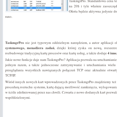
TaskmgrPro. Standardowa cena t
na 20$ i tyle właśnie zaoszczę
Oferta będzie aktywna jedynie do 
rano.
TaskmgrPro
nie jest typowym oddzielnym narzędziem, a autor aplikacji ok
systemowego, menadżera zadań
, dzięki której zyska on nową, rozszerz
4 inne
rozbudowuje tradycyjną kartę procesów oraz kartę usług, a także dodaje
Jakie nowe funkcje daje nam TaskmgrPro? Aplikacja pozwala na uruchamianie 
jednym razem, a także jednoczesne zatrzymywanie i uruchamiania wielu
przeglądania wszystkich nawiązanych połączeń TCP oraz aktualnie otwart
TCP/IP.
Wśród innych nowych kart wprowadzonych przez TaskmgrPro znajdziemy też k
procedurą rozruchu systemu, kartę dającą możliwość zamknięcia, wylogowania,
w ściśle zdefiniowanej przez nas chwili. Czwarta z nowo dodanych kart pozwala
współdzielonymi.