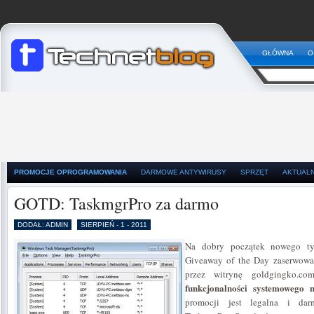
GŁÓWNA
O
PROMOCJE OPROGRAMOWANIA
DARMOWE ANTYWIRUSY
SPRZĘT
AKTUAL
GOTD: TaskmgrPro za darmo
DODAŁ: ADMIN
SIERPIEŃ - 1 - 2011
Na dobry początek nowego tyg
Giveaway of the Day zaserwowa
przez witrynę goldgingko.
funkcjonalności systemowego
promocji jest legalna i da