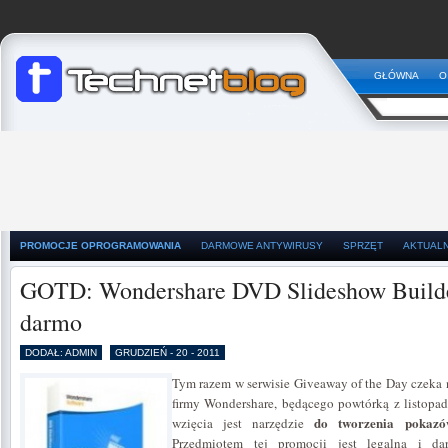
GŁÓWNA
O
PROMOCJE OPROGRAMOWANIA
DARMOWE ANTYWIRUSY
SPRZĘT
AKTUAL
GOTD: Wondershare DVD Slideshow Builder
darmo
DODAŁ: ADMIN
GRUDZIEŃ - 20 - 2011
Tym razem w serwisie Giveaway of the Day czeka
firmy Wondershare, będącego powtórką z listopad
do tworzenia pokaz
wzięcia jest narzędzie
Przedmiotem tej promocji jest legalna i d