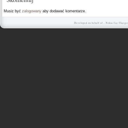
Musiz być
zalogowany
aby dodawać komentarze.
Developed on behalf of -
Nokia Car Charge