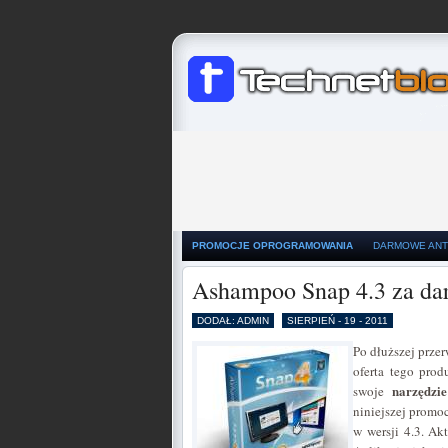
PROMOCJE OPROGRAMOWANIA
DARMOWE ANT
Ashampoo Snap 4.3 za d
DODAŁ: ADMIN
SIERPIEŃ - 19 - 2011
Po dłuższej prze
oferta tego pro
narzędzi
swoje
niniejszej promo
w wersji 4.3. Ak