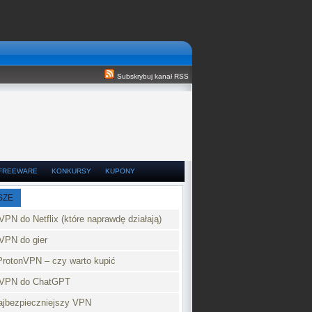
Subskrybuj kanał RSS
FREEWARE
KONKURSY
KUPONY
SZE
VPN do Netflix (które naprawdę działają)
VPN do gier
ProtonVPN – czy warto kupić
 VPN do ChatGPT
najbezpieczniejszy VPN