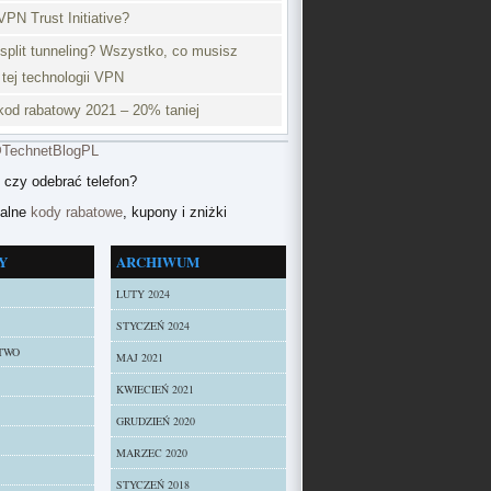
VPN Trust Initiative?
split tunneling? Wszystko, co musisz
 tej technologii VPN
od rabatowy 2021 – 20% taniej
@TechnetBlogPL
 czy odebrać telefon?
ualne
kody rabatowe
, kupony i zniżki
Y
ARCHIWUM
LUTY 2024
STYCZEŃ 2024
TWO
MAJ 2021
KWIECIEŃ 2021
GRUDZIEŃ 2020
MARZEC 2020
STYCZEŃ 2018