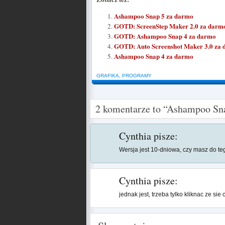
Ashampoo Snap 5 za darmo
GOTD: ScreenStep Maker 2.0 za darm
GOTD: Ashampoo Snap 4 za darmo
GOTD: Auto Screenshot Maker 3.0 za
Ashampoo Snap 4 za darmo
GRAFIKA
,
PROGRAMY
2 komentarze to “Ashampoo Sn
Cynthia
pisze:
Wersja jest 10-dniowa, czy masz do t
Cynthia
pisze:
jednak jest, trzeba tylko kliknac ze si