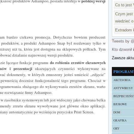
polskiej wersji
iększość produktów Ashampoo, posiada interfejs w
Co to jest 
Czym jest 
wiedzieć o
Extradom k
 nam bardzo ciekawa promocja. Dotychczas bowiem producent
Tweets by 
h produktów, a produkt Ashampoo Snap był rozdawany tylko w
iższej niż ta, która jest dostępna na sklepowych półkach. Tym
Kto dzwonił
i
róbować działanie najnowszej wersji produktu.
Zawsze akt
do robienia zrzutów ekranowych
dzie łączące funkcje programu
lmów i prezentacji
ukazujących czynności wykonywane na
PROGRAM
ywać dokumenty, w których zmuszony jesteś umieścić „zdjęcie”
z pewnością docenisz funkcjonalność tego programu. Chociaż w
AKCESORIA
ogramowania służącego do wykonywania zrzutów ekranu, warto
ANTYWIRUSY
atne rozwiązanie firmy Ashampoo.
BEZPIECZEŃS
 w zasobniku systemowym lub jest widoczny jako chowana belka
BIUROWE
mendy zrzutu ekranu wywoływane jest główne okno aplikacji.
miany automatycznie po wciśnięciu przycisku Print Screen.
DOM
GRAFIKA
GRY