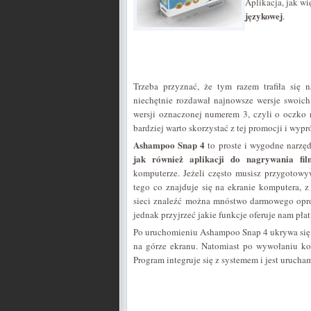
Aplikacja, jak w
językowej
.
Trzeba przyznać, że tym razem trafiła się
niechętnie rozdawał najnowsze wersje swoic
wersji oznaczonej numerem 3, czyli o oczko n
bardziej warto skorzystać z tej promocji i wyp
Ashampoo Snap 4
to proste i wygodne narzę
jak również aplikacji do nagrywania fi
komputerze. Jeżeli często musisz przygotow
tego co znajduje się na ekranie komputera, 
sieci znaleźć można mnóstwo darmowego opr
jednak przyjrzeć jakie funkcje oferuje nam pł
Po uruchomieniu Ashampoo Snap 4 ukrywa się
na górze ekranu. Natomiast po wywołaniu ko
Program integruje się z systemem i jest urucha