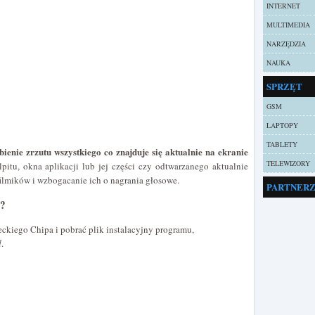
INTERNET
MULTIMEDIA
NARZĘDZIA
NAUKA
SPRZĘT
GSM
LAPTOPY
TABLETY
bienie zrzutu wszystkiego co znajduje się aktualnie na ekranie
TELEWIZORY
itu, okna aplikacji lub jej części czy odtwarzanego aktualnie
filmików i wzbogacanie ich o nagrania głosowe.
PARTNER
o?
ckiego Chipa i pobrać plik instalacyjny programu,
d
.