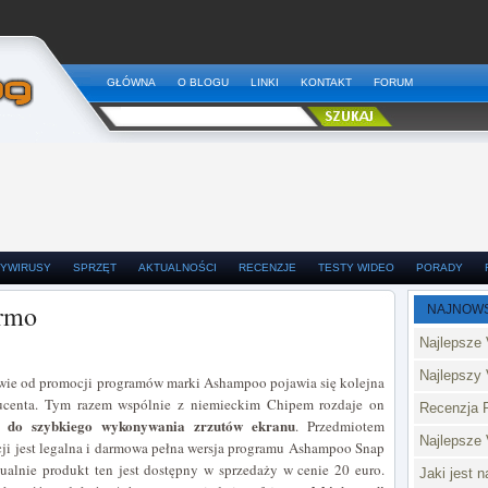
GŁÓWNA
O BLOGU
LINKI
KONTAKT
FORUM
YWIRUSY
SPRZĘT
AKTUALNOŚCI
RECENZJE
TESTY WIDEO
PORADY
armo
NAJNOW
Najlepsze 
Najlepszy 
rwie od promocji programów marki Ashampoo pojawia się kolejna
ducenta. Tym razem wspólnie z niemieckim Chipem rozdaje on
Recenzja 
e do szybkiego wykonywania zrzutów ekranu
. Przedmiotem
Najlepsze
cji jest legalna i darmowa pełna wersja programu Ashampoo Snap
tualnie produkt ten jest dostępny w sprzedaży w cenie 20 euro.
Jaki jest 