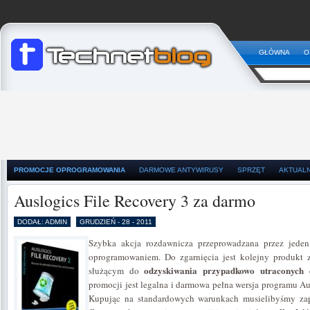
GŁÓWNA
O
PROMOCJE OPROGRAMOWANIA
DARMOWE ANTYWIRUSY
SPRZĘT
AKTUAL
Auslogics File Recovery 3 za darmo
DODAŁ: ADMIN
GRUDZIEŃ - 28 - 2011
Szybka akcja rozdawnicza przeprowadzana przez jeden
oprogramowaniem. Do zgarnięcia jest kolejny produkt z
odzyskiwania przypadkowo utraconych 
służącym do
promocji jest legalna i darmowa pełna wersja programu Au
Kupując na standardowych warunkach musielibyśmy zap