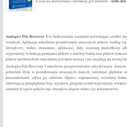
tylko dzi
Czasu na skorzystanie z promocji jest niewiele –
Auslogics File Recovery 3
to funkcjonalne narzędzie pozwalające szybko pr
twardych. Aplikacja umożliwia poszukiwanie utraconych plików według kryt
dźwiękowy, wideo, dokument, aplikacja), daty ostatniej modyfikacji a
wyposażony w funkcję pomijania plików o zerowej wadzę oraz plików tymczaso
plików możliwych do odzyskania jest dużo krótsza i nie znajdują się na niej be
Auslogics File Recovery 3 umożliwia przeprowadzanie odzyskiwania danych w
pobieżnie dysk w poszukiwaniu utraconych danych, natomiast głębokie s
przeszukiwanie sektor po sektorze. Oprócz wspomnianej wcześniej funkcj
ułatwiającej przeglądanie listy wyników, program został wyposażony równie
niektórych typów plików (np. obrazków, klipów wideo czy dokumentów).