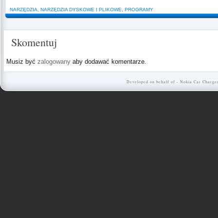
NARZĘDZIA
,
NARZĘDZIA DYSKOWE I PLIKOWE
,
PROGRAMY
Skomentuj
Musiz być
zalogowany
aby dodawać komentarze.
Developed on behalf of -
Nokia Car Charge