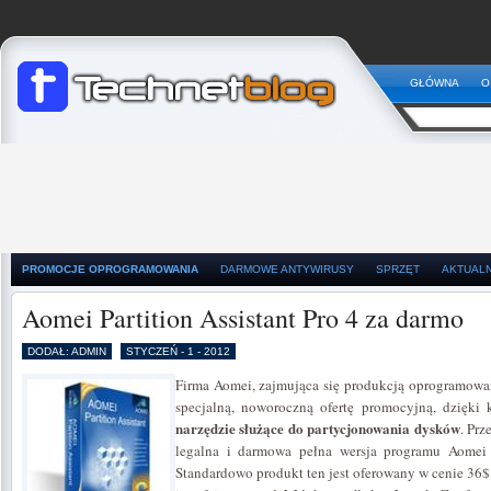
GŁÓWNA
O
PROMOCJE OPROGRAMOWANIA
DARMOWE ANTYWIRUSY
SPRZĘT
AKTUAL
Aomei Partition Assistant Pro 4 za darmo
DODAŁ: ADMIN
STYCZEŃ - 1 - 2012
Firma Aomei, zajmująca się produkcją oprogramowa
specjalną, noworoczną ofertę promocyjną, dzięki
narzędzie służące do partycjonowania dysków
. Prz
legalna i darmowa pełna wersja programu Aomei Pa
Standardowo produkt ten jest oferowany w cenie 36$