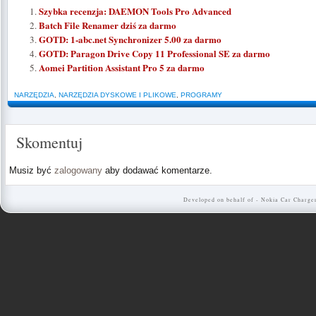
Szybka recenzja: DAEMON Tools Pro Advanced
Batch File Renamer dziś za darmo
GOTD: 1-abc.net Synchronizer 5.00 za darmo
GOTD: Paragon Drive Copy 11 Professional SE za darmo
Aomei Partition Assistant Pro 5 za darmo
NARZĘDZIA
,
NARZĘDZIA DYSKOWE I PLIKOWE
,
PROGRAMY
Skomentuj
Musiz być
zalogowany
aby dodawać komentarze.
Developed on behalf of -
Nokia Car Charge