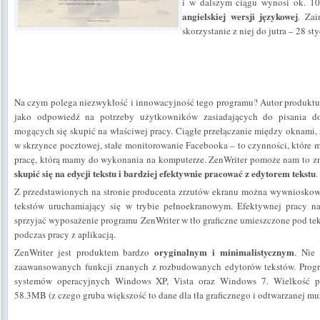
i w dalszym ciągu wynosi ok. 10$
angielskiej wersji językowej
. Zai
skorzystanie z niej do jutra – 28 st
Na czym polega niezwykłość i innowacyjność tego programu? Autor produktu
jako odpowiedź na potrzeby użytkowników zasiadających do pisania d
mogących się skupić na właściwej pracy. Ciągłe przełączanie między oknami
w skrzynce pocztowej, stałe monitorowanie Facebooka – to czynności, które
pracę, którą mamy do wykonania na komputerze. ZenWriter pomoże nam to zm
skupić się na edycji tekstu i bardziej efektywnie pracować z edytorem tekstu
.
Z przedstawionych na stronie producenta zrzutów ekranu można wywnioskować
tekstów uruchamiający się w trybie pełnoekranowym. Efektywnej pracy 
sprzyjać wyposażenie programu ZenWriter w tło graficzne umieszczone pod t
podczas pracy z aplikacją.
oryginalnym i minimalistycznym
ZenWriter jest produktem bardzo
. Nie 
zaawansowanych funkcji znanych z rozbudowanych edytorów tekstów. Prog
systemów operacyjnych Windows XP, Vista oraz Windows 7. Wielkość pli
58.3MB (z czego gruba większość to dane dla tła graficznego i odtwarzanej muz