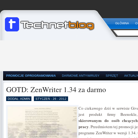
GŁÓWNA
O
PROMOCJE OPROGRAMOWANIA
DARMOWE ANTYWIRUSY
SPRZĘT
AKTUAL
GOTD: ZenWriter 1.34 za darmo
DODAŁ: ADMIN
STYCZEŃ - 26 - 2012
Co ciekawego dziś w serwisie Giv
jest produkt firmy Beenokl
skierowanym do osób chcących
pracy
. Przedmiotem tej promocji je
programu ZenWriter w wersji 1.34.