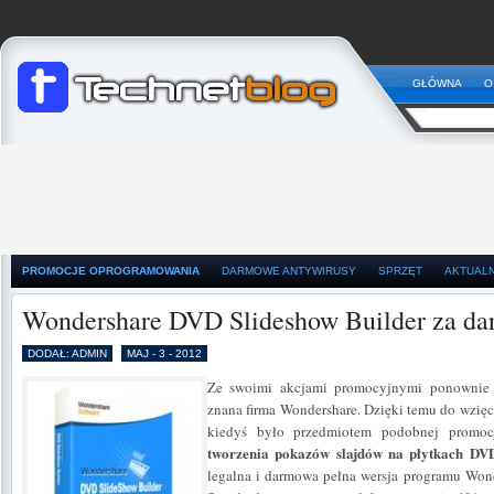
GŁÓWNA
O
PROMOCJE OPROGRAMOWANIA
DARMOWE ANTYWIRUSY
SPRZĘT
AKTUAL
Wondershare DVD Slideshow Builder za d
DODAŁ: ADMIN
MAJ - 3 - 2012
Ze swoimi akcjami promocyjnymi ponownie 
znana firma Wondershare. Dzięki temu do wzięc
kiedyś było przedmiotem podobnej promoc
tworzenia pokazów slajdów na płytkach DV
legalna i darmowa pełna wersja programu Won