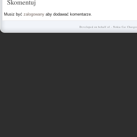
Skomentuj
Musiz być
zalogowany
aby dodawać komentarze.
Developed on behalf of -
Nokia Car Charge