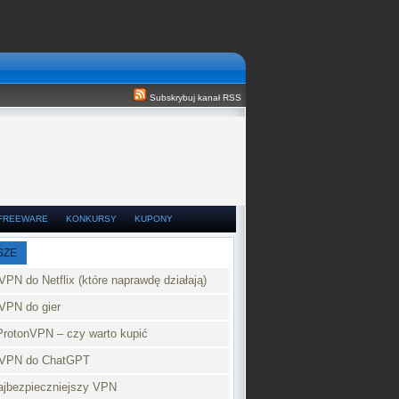
Subskrybuj kanał RSS
FREEWARE
KONKURSY
KUPONY
SZE
VPN do Netflix (które naprawdę działają)
VPN do gier
ProtonVPN – czy warto kupić
 VPN do ChatGPT
najbezpieczniejszy VPN