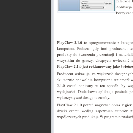
zaledwie 
Aplikacja 
korzystać 
PlayClaw 2.1.0
to oprogramowanie z kategor
komputera. Podczas gdy inni producenci te
produkty do tworzenia prezentacji i materiał
wszystkim do graczy, chcących uwiecznić 
PlayClaw 2.1.0 jest reklamowany jako świetn
Producent wskazuje, że większość dostępnyc
skutecznie spowolnić komputer i uniemożliw
2.1.0 został napisany w ten sposób, by ws
wydajności. Dodatkowo aplikacja posiada pe
wykorzystywać dostępne zasoby.
z gier
PlayClaw 2.1.0 potrafi nagrywać obraz
dzięki czemu według zapewnień autorów, 
współczesnych produkcji. W programie znalazło