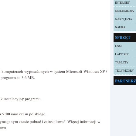
INTERNET
MULTIMEDIA
NARZĘDZIA
NAUKA
SPRZĘT
GSM
LAPTOPY
TABLETY
TELEWIZORY
na komputerach wyposażonych w system Microsoft Windows XP /
o programu to 3.6 MB.
PARTNER
ik instalacyjny programu.
z 9:00
rano czasu polskiego.
ymaganym czasie pobrać i zainstalować! Więcej informacji w
ramu.