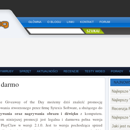
GŁÓWNA
O BLOGU
LINKI
KONTAKT
FORUM
YWIRUSY
SPRZĘT
AKTUALNOŚCI
RECENZJE
TESTY WIDEO
PORADY
 darmo
NAJNOW
Najlepsze 
Najlepszy 
ie Giveaway of the Day możemy dziś znaleźć promocję
wania stworzonego przez firmę Sytexis Software, a służącego do
Recenzja 
tywania oraz nagrywania obrazu i dźwięku
z komputera.
Najlepsze
em niniejszej promocji jest legalna i darmowa pełna wersja
PlayClaw w wersji 2.1.0. Jest to wersja pochodząca sprzed
Jaki jest 