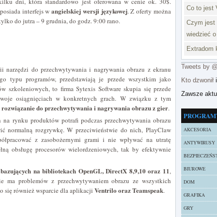
kilku dni, która standardowo jest oferowana w cenie ok. 30$.
Co to jest 
angielskiej wersji językowej
posiada interfejs w
. Z oferty można
tylko do jutra – 9 grudnia, do godz. 9:00 rano.
Czym jest 
wiedzieć o
Extradom k
Tweets by 
ii narzędzi do przechwytywania i nagrywania obrazu z ekranu
go typu programów, przedstawiają je przede wszystkim jako
Kto dzwonił
i
ów szkoleniowych, to firma Sytexis Software skupia się przede
Zawsze akt
swoje osiągnięciach w konkretnych grach. W związku z tym
e rozwiązanie do przechwytywania i nagrywania obrazu z gier
.
PROGRAM
h na rynku produktów potrafi podczas przechwytywania obrazu
ić normalną rozgrywkę. W przeciwieństwie do nich, PlayClaw
AKCESORIA
półpracować z zasobożernymi grami i nie wpływać na utratę
ANTYWIRUSY
łną obsługę procesorów wielordzeniowych, tak by efektywnie
BEZPIECZEŃS
BIUROWE
 bazujących na bibliotekach OpenGL, DirectX 8,9,10 oraz 11
,
nie ma problemów z przechwytywaniem obrazu ze wszystkich
DOM
Ventrilo oraz Teamspeak
 się również wsparcie dla aplikacji
.
GRAFIKA
GRY