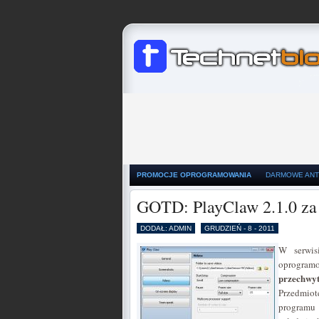
PROMOCJE OPROGRAMOWANIA
DARMOWE ANT
GOTD: PlayClaw 2.1.0 za
DODAŁ: ADMIN
GRUDZIEŃ - 8 - 2011
W serwis
oprogramo
przechwy
Przedmiot
programu 