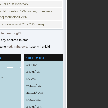
VPN Trust Initiative?
split tunneling? Wszystko, co musisz
 tej technologii VPN
od rabatowy 2021 – 20% taniej
@TechnetBlogPL
 czy odebrać telefon?
ualne
kody rabatowe
, kupony i zniżki
Y
ARCHIWUM
LUTY 2024
STYCZEŃ 2024
TWO
MAJ 2021
KWIECIEŃ 2021
GRUDZIEŃ 2020
MARZEC 2020
STYCZEŃ 2018