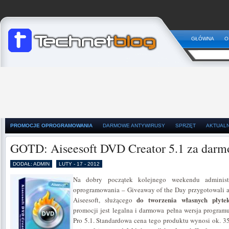
GŁÓWNA
O
PROMOCJE OPROGRAMOWANIA
DARMOWE ANTYWIRUSY
SPRZĘT
AKTUAL
GOTD: Aiseesoft DVD Creator 5.1 za darm
DODAŁ: ADMIN
LUTY - 17 - 2012
Na dobry początek kolejnego weekendu administ
oprogramowania – Giveaway of the Day przygotowali a
do tworzenia własnych płyt
Aiseesoft, służącego
promocji jest legalna i darmowa pełna wersja program
Pro 5.1. Standardowa cena tego produktu wynosi ok. 3