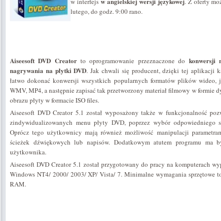
w angielskiej wersji językowej
w interfejs
. Z oferty mo
lutego, do godz. 9:00 rano.
Aiseesoft DVD Creator
konwersji 
to oprogramowanie przeznaczone do
nagrywania na płytki DVD
. Jak chwali się producent, dzięki tej aplikacj
łatwo dokonać konwersji wszystkich popularnych formatów plików wideo,
WMV, MP4, a następnie zapisać tak przetworzony materiał filmowy w formie d
obrazu płyty w formacie ISO files.
Aiseesoft DVD Creator 5.1 został wyposażony także w funkcjonalność poz
zindywidualizowanych menu płyty DVD, poprzez wybór odpowiedniego sz
Oprócz tego użytkownicy mają również możliwość manipulacji parametra
ścieżek dźwiękowych lub napisów. Dodatkowym atutem programu ma być 
użytkownika.
Aiseesoft DVD Creator 5.1 został przygotowany do pracy na komputerach w
Windows NT4/ 2000/ 2003/ XP/ Vista/ 7. Minimalne wymagania sprzętowe 
RAM.