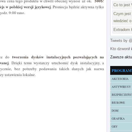
500$
dowa cena tego produktu w chwili obecnej wynosi aż ok.
!
Co to jest 
fejs w polskiej wersji językowej
. Promocja będzie aktywna tylko
godz. 9:00 rano.
Czym jest 
wiedzieć o
Extradom k
Tweets by 
Kto dzwonił
i
tworzenia dysków instalacyjnych pozwalających na
ce do
Zawsze akt
wanej
. Dzięki temu wystarczy uruchomić dysk instalacyjny, a
atycznie, bez potrzeby podawania takich danych jak nazwa
PROGRAM
zy ustawienia lokalne.
AKCESORIA
ANTYWIRUSY
BEZPIECZEŃS
BIUROWE
DOM
GRAFIKA
GRY