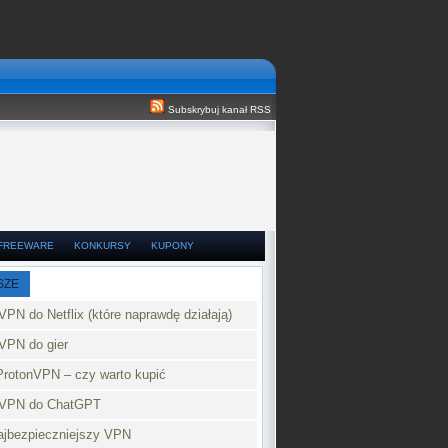
Subskrybuj kanał RSS
FREEWARE
KONKURSY
KUPONY
SZE
VPN do Netflix (które naprawdę działają)
VPN do gier
ProtonVPN – czy warto kupić
 VPN do ChatGPT
najbezpieczniejszy VPN