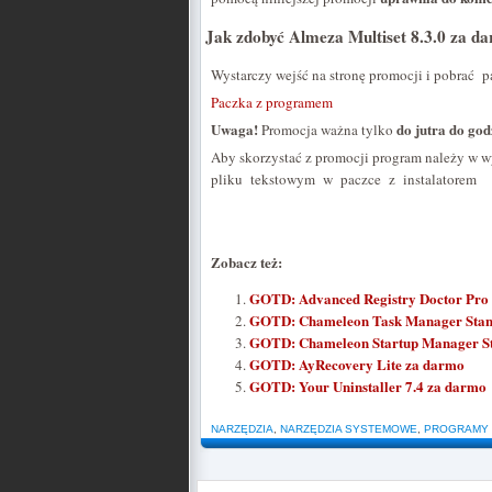
Jak zdobyć Almeza Multiset 8.3.0 za d
Wystarczy wejść na stronę promocji i pobrać p
Paczka z programem
Uwaga!
do jutra do god
Promocja ważna tylko
Aby skorzystać z promocji program należy w 
pliku tekstowym w paczce z instalatorem 
Zobacz też:
GOTD: Advanced Registry Doctor Pro 
GOTD: Chameleon Task Manager Stan
GOTD: Chameleon Startup Manager St
GOTD: AyRecovery Lite za darmo
GOTD: Your Uninstaller 7.4 za darmo
NARZĘDZIA
,
NARZĘDZIA SYSTEMOWE
,
PROGRAMY