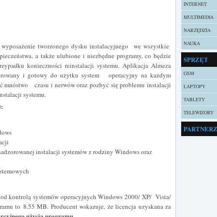
INTERNET
MULTIMEDIA
NARZĘDZIA
NAUKA
a wyposażenie tworzonego dysku instalacyjnego we wszystkie
zpieczeństwa, a także ulubione i niezbędne programy, co będzie
SPRZĘT
ypadku konieczności reinstalacji systemu. Aplikacja Almeza
GSM
figurowany i gotowy do użytku system operacyjny na każdym
ć mnóstwo czasu i nerwów oraz pozbyć się problemu instalacji
LAPTOPY
nstalacji systemu.
TABLETY
0:
TELEWIZORY
PARTNER
ndows
acji
adzorowanej instalacji systemów z rodziny Windows oraz
ystemowych
 pod kontrolą systemów operacyjnych Windows 2000/ XP/ Vista/
gramu to 8.55 MB. Producent wskazuje, że licencja uzyskana za
rcyjnego użycia programu
.