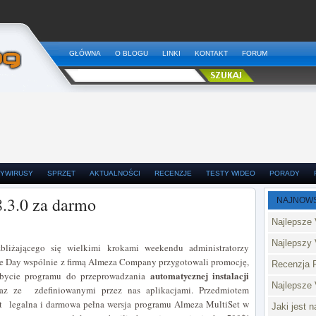
GŁÓWNA
O BLOGU
LINKI
KONTAKT
FORUM
YWIRUSY
SPRZĘT
AKTUALNOŚCI
RECENZJE
TESTY WIDEO
PORADY
.3.0 za darmo
NAJNOW
Najlepsze 
Najlepszy 
bliżającego się wielkimi krokami weekendu administratorzy
he Day wspólnie z firmą Almeza Company przygotowali promocję,
Recenzja 
automatycznej instalacji
obycie programu do przeprowadzania
Najlepsze
z ze zdefiniowanymi przez nas aplikacjami. Przedmiotem
est legalna i darmowa pełna wersja programu Almeza MultiSet w
Jaki jest 