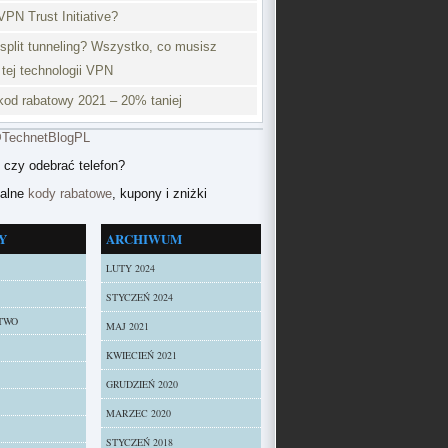
VPN Trust Initiative?
split tunneling? Wszystko, co musisz
 tej technologii VPN
od rabatowy 2021 – 20% taniej
@TechnetBlogPL
 czy odebrać telefon?
ualne
kody rabatowe
, kupony i zniżki
Y
ARCHIWUM
LUTY 2024
STYCZEŃ 2024
TWO
MAJ 2021
KWIECIEŃ 2021
GRUDZIEŃ 2020
MARZEC 2020
STYCZEŃ 2018