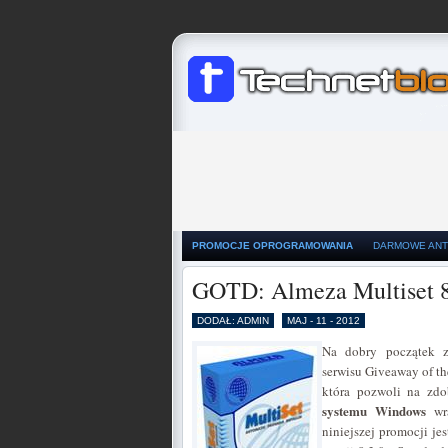
PROMOCJE OPROGRAMOWANIA
DARMOWE ANT
GOTD: Almeza Multiset 8
DODAŁ: ADMIN
MAJ - 11 - 2012
Na dobry początek z
serwisu Giveaway of t
która pozwoli na zd
systemu Windows
wra
niniejszej promocji j