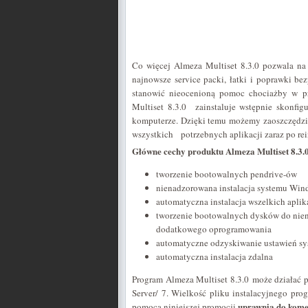
Co więcej Almeza Multiset 8.3.0 pozwala n
najnowsze service packi, łatki i poprawki be
stanowić nieocenioną pomoc chociażby w prz
Multiset 8.3.0 zainstaluje wstępnie skon
komputerze. Dzięki temu możemy zaoszczędzi
wszystkich potrzebnych aplikacji zaraz po rei
Główne cechy produktu Almeza Multiset 8.3.
tworzenie bootowalnych pendrive-ów
nienadzorowana instalacja systemu Wi
automatyczna instalacja wszelkich aplik
tworzenie bootowalnych dysków do nien
dodatkowego oprogramowania
automatyczne odzyskiwanie ustawień s
automatyczna instalacja zdalna
Program Almeza Multiset 8.3.0 może działać
Server/ 7. Wielkość pliku instalacyjnego pro
uprawnia do kome
pomocą niniejszej promocji