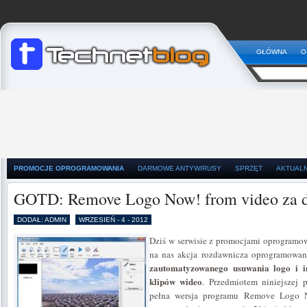
GŁÓWNA
O
PROMOCJE OPROGRAMOWANIA
DARMOWE ANTYWIRUSY
SPRZĘT
AKTUAL
GOTD: Remove Logo Now! from video za 
DODAŁ: ADMIN
WRZESIEŃ - 4 - 2012
Dziś w serwisie z promocjami oprogramo
na nas akcja rozdawnicza oprogramowani
zautomatyzowanego usuwania logo i i
klipów wideo
. Przedmiotem niniejszej 
pełna wersja programu Remove Logo N