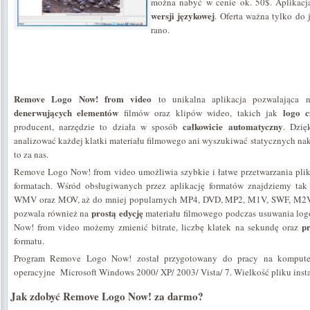
można nabyć w cenie ok. 50$. Aplikacja
wersji językowej
. Oferta ważna tylko do 
rano.
Remove Logo Now! from video
to unikalna aplikacja pozwalająca
denerwujących elementów
logo 
filmów oraz klipów wideo, takich jak
całkowicie automatyczny
producent, narzędzie to działa w sposób
. Dzię
analizować każdej klatki materiału filmowego ani wyszukiwać statycznych nak
to za nas.
Remove Logo Now! from video umożliwia szybkie i łatwe przetwarzania pl
formatach. Wśród obsługiwanych przez aplikację formatów znajdziemy tak 
WMV oraz MOV, aż do mniej popularnych MP4, DVD, MP2, M1V, SWF, M2V, 
prostą edycję
pozwala również na
materiału filmowego podczas usuwania l
pr
Now! from video możemy zmienić bitrate, liczbę klatek na sekundę oraz
formatu.
Program Remove Logo Now! został przygotowany do pracy na komput
operacyjne Microsoft Windows 2000/ XP/ 2003/ Vista/ 7. Wielkość pliku inst
Jak zdobyć Remove Logo Now! za darmo?