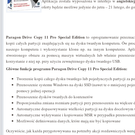
angielskie
Aplikacja została wyposażona w interfejs w
oferty będzie możliwe jedynie do jutra – 21 lutego, do go
Paragon Drive Copy 11 Pro Special Edition
to oprogramowanie przezna
kopii całych partycji znajdujących się na dysku twardym komputera. Ów pro
naszego komputera i wykorzystanie klonu np. na innym komputerze. Apl
stworzonego obrazu za pomocą maszyn wirtualnych lub właśnie przeniesie
korzystanie z niej np. przy użyciu zewnętrznego dysku twardego USB.
Główne funkcje programu
Paragon Drive Copy 11 Pro Special Edition
:
Tworzenie kopii całego dysku twardego lub pojedynczych partycji za pom
Przenoszenie systemu Windows na dyski SSD (nawet te o mniejszej po
pomocy jednej operacji
Przenoszenie dysków twardych do kontenerów
Proporcjonalna zmiana rozmiaru partycji przy przenoszeniu na większe 
Automatyczne dopasowywanie wielkości partycji na dysku docelowym w r
Automatyczne wykrywanie i kopiowanie MSR w przypadku przenoszen
Możliwość definiowania danych, które mają nie być kopiowane
Oczywiście, jak każda przygotowywana na potrzeby akcji rozdawniczych wersja