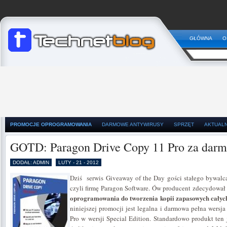
GŁÓWNA
O
PROMOCJE OPROGRAMOWANIA
DARMOWE ANTYWIRUSY
SPRZĘT
AKTUAL
GOTD: Paragon Drive Copy 11 Pro za dar
DODAŁ: ADMIN
LUTY - 21 - 2012
Dziś serwis Giveaway of the Day gości stałego bywalca
czyli firmę Paragon Software. Ów producent zdecydował
oprogramowania do tworzenia kopii zapasowych całych
niniejszej promocji jest legalna i darmowa pełna wers
Pro w wersji Special Edition. Standardowo produkt ten